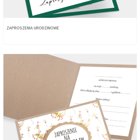
ZAPROSZENIA URODZINOWE