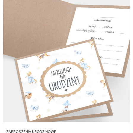
ZAPROSZENIA URODZINOWE