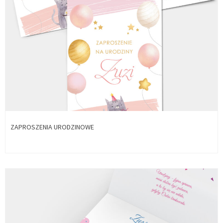
ZAPROSZENIA URODZINOWE