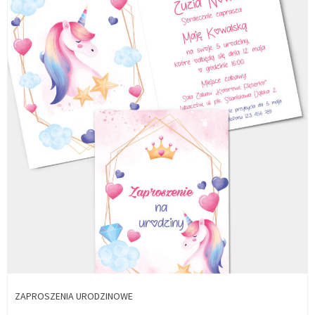
ZAPROSZENIA URODZINOWE