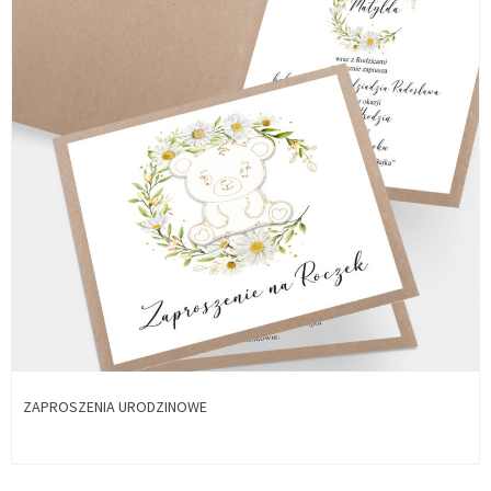
ZAPROSZENIA URODZINOWE