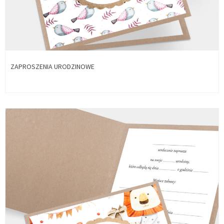
ZAPROSZENIA URODZINOWE