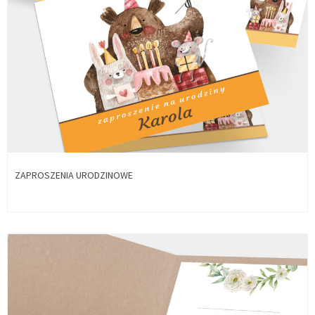
ZAPROSZENIA URODZINOWE