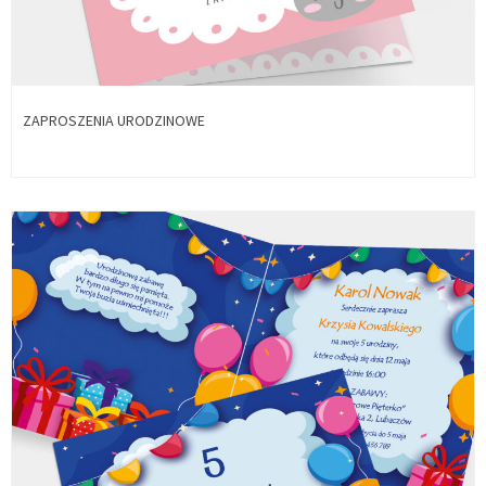
ZAPROSZENIA URODZINOWE