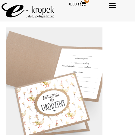
0
0,00
zł