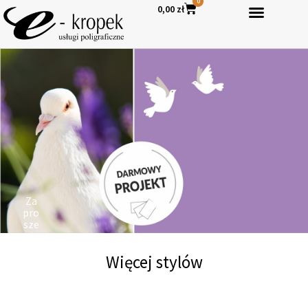
0
0,00
zł
Za
pro
sze
nia
ko
Więcej stylów
mu
nij
ne
SPRAWDŹ