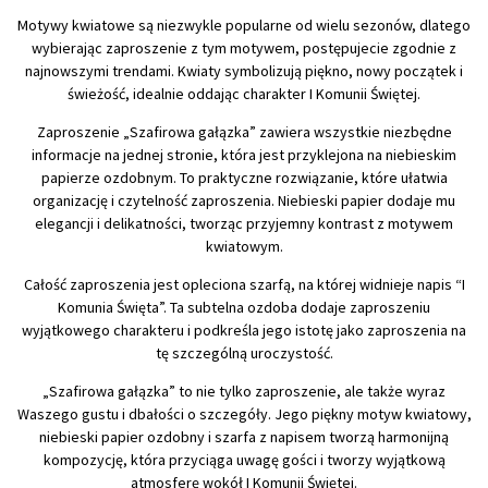
Motywy kwiatowe są niezwykle popularne od wielu sezonów, dlatego
wybierając zaproszenie z tym motywem, postępujecie zgodnie z
najnowszymi trendami. Kwiaty symbolizują piękno, nowy początek i
świeżość, idealnie oddając charakter I Komunii Świętej.
Zaproszenie „Szafirowa gałązka” zawiera wszystkie niezbędne
informacje na jednej stronie, która jest przyklejona na niebieskim
papierze ozdobnym. To praktyczne rozwiązanie, które ułatwia
organizację i czytelność zaproszenia. Niebieski papier dodaje mu
elegancji i delikatności, tworząc przyjemny kontrast z motywem
kwiatowym.
Całość zaproszenia jest opleciona szarfą, na której widnieje napis “I
Komunia Święta”. Ta subtelna ozdoba dodaje zaproszeniu
wyjątkowego charakteru i podkreśla jego istotę jako zaproszenia na
tę szczególną uroczystość.
„Szafirowa gałązka” to nie tylko zaproszenie, ale także wyraz
Waszego gustu i dbałości o szczegóły. Jego piękny motyw kwiatowy,
niebieski papier ozdobny i szarfa z napisem tworzą harmonijną
kompozycję, która przyciąga uwagę gości i tworzy wyjątkową
atmosferę wokół I Komunii Świętej.