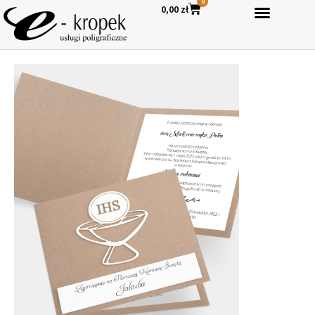
0
0,00
zł