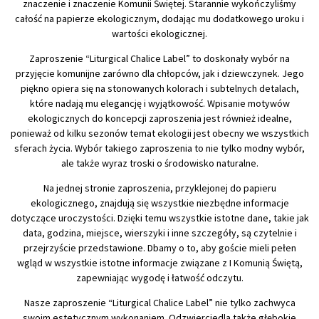
znaczenie i znaczenie Komunii Świętej. Starannie wykończyliśmy
całość na papierze ekologicznym, dodając mu dodatkowego uroku i
wartości ekologicznej.
Zaproszenie “Liturgical Chalice Label” to doskonały wybór na
przyjęcie komunijne zarówno dla chłopców, jak i dziewczynek. Jego
piękno opiera się na stonowanych kolorach i subtelnych detalach,
które nadają mu elegancję i wyjątkowość. Wpisanie motywów
ekologicznych do koncepcji zaproszenia jest również idealne,
ponieważ od kilku sezonów temat ekologii jest obecny we wszystkich
sferach życia. Wybór takiego zaproszenia to nie tylko modny wybór,
ale także wyraz troski o środowisko naturalne.
Na jednej stronie zaproszenia, przyklejonej do papieru
ekologicznego, znajdują się wszystkie niezbędne informacje
dotyczące uroczystości. Dzięki temu wszystkie istotne dane, takie jak
data, godzina, miejsce, wierszyki i inne szczegóły, są czytelnie i
przejrzyście przedstawione. Dbamy o to, aby goście mieli pełen
wgląd w wszystkie istotne informacje związane z I Komunią Świętą,
zapewniając wygodę i łatwość odczytu.
Nasze zaproszenie “Liturgical Chalice Label” nie tylko zachwyca
swoim estetycznym wykonaniem. Odzwierciedla także głębokie