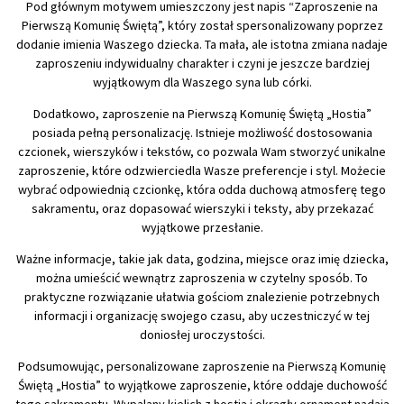
Pod głównym motywem umieszczony jest napis “Zaproszenie na
Pierwszą Komunię Świętą”, który został spersonalizowany poprzez
dodanie imienia Waszego dziecka. Ta mała, ale istotna zmiana nadaje
zaproszeniu indywidualny charakter i czyni je jeszcze bardziej
wyjątkowym dla Waszego syna lub córki.
Dodatkowo, zaproszenie na Pierwszą Komunię Świętą „Hostia”
posiada pełną personalizację. Istnieje możliwość dostosowania
czcionek, wierszyków i tekstów, co pozwala Wam stworzyć unikalne
zaproszenie, które odzwierciedla Wasze preferencje i styl. Możecie
wybrać odpowiednią czcionkę, która odda duchową atmosferę tego
sakramentu, oraz dopasować wierszyki i teksty, aby przekazać
wyjątkowe przesłanie.
Ważne informacje, takie jak data, godzina, miejsce oraz imię dziecka,
można umieścić wewnątrz zaproszenia w czytelny sposób. To
praktyczne rozwiązanie ułatwia gościom znalezienie potrzebnych
informacji i organizację swojego czasu, aby uczestniczyć w tej
doniosłej uroczystości.
Podsumowując, personalizowane zaproszenie na Pierwszą Komunię
Świętą „Hostia” to wyjątkowe zaproszenie, które oddaje duchowość
tego sakramentu. Wypalany kielich z hostią i okrągły ornament nadają