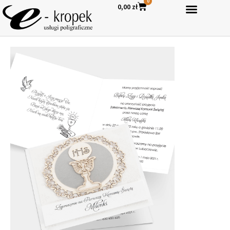
0
0,00
zł