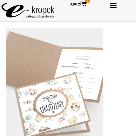
0
0,00
zł