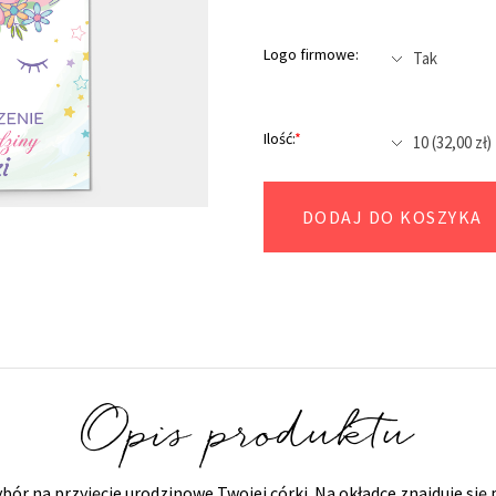
Logo firmowe:
Ilość:
*
DODAJ DO KOSZYKA
Opis produktu
ór na przyjęcie urodzinowe Twojej córki. Na okładce znajduje się 