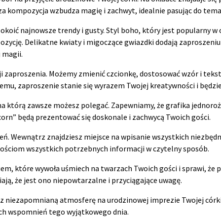
a kompozycja wzbudza magię i zachwyt, idealnie pasując do tema
okoić najnowsze trendy i gusty. Styl boho, który jest popularny
ycję. Delikatne kwiaty i migoczące gwiazdki dodają zaproszeniu s
 magii.
ji zaproszenia. Możemy zmienić czcionkę, dostosować wzór i tekst,
 temu, zaproszenie stanie się wyrazem Twojej kreatywności i będzie
a którą zawsze możesz polegać. Zapewniamy, że grafika jednorożca
corn” będą prezentować się doskonale i zachwycą Twoich gości.
ń. Wewnątrz znajdziesz miejsce na wpisanie wszystkich niezbędnych
gościom wszystkich potrzebnych informacji w czytelny sposób.
em, które wywoła uśmiech na twarzach Twoich gości i sprawi, że p
ają, że jest ono niepowtarzalne i przyciągające uwagę.
z niezapomnianą atmosferę na urodzinowej imprezie Twojej córki
nych wspomnień tego wyjątkowego dnia.