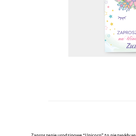
Zaproszenie urodzinowe “Unicorn” to niezwykły wyb