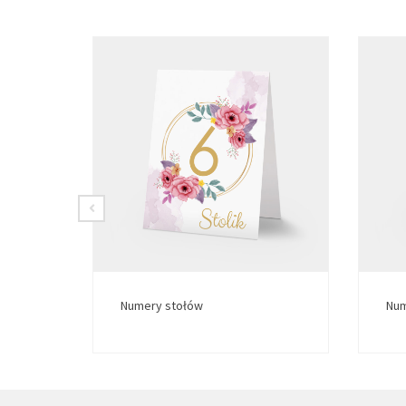
Numery stołów
Num