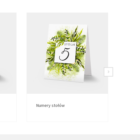
Numery stołów
Numer