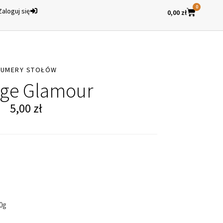
0
Zaloguj się
0,00
zł
NUMERY STOŁÓW
age Glamour
5,00
zł