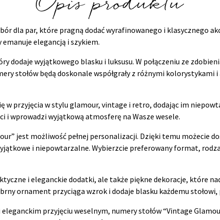
Opis produktu
bór dla par, które pragną dodać wyrafinowanego i klasycznego a
 emanuje elegancją i szykiem.
tóry dodaje wyjątkowego blasku i luksusu. W połączeniu ze zdobie
mery stołów będą doskonale współgrały z różnymi kolorystykami i 
w przyjęcia w stylu glamour, vintage i retro, dodając im niepowtar
i i wprowadzi wyjątkową atmosferę na Wasze wesele.
r” jest możliwość pełnej personalizacji. Dzięki temu możecie do
wyjątkowe i niepowtarzalne. Wybierzcie preferowany format, rodzaj
ktyczne i eleganckie dodatki, ale także piękne dekoracje, które
brny ornament przyciąga wzrok i dodaje blasku każdemu stołowi, 
i eleganckim przyjęciu weselnym, numery stołów “Vintage Glamour