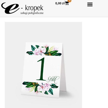
0
0,00
zł