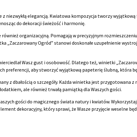
 z niezwykłą elegancją. Kwiatowa kompozycja tworzy wyjątkową f
ynosząc do dekoracji świeżość i harmonię.
ale również organizacyjną. Pomagają w precyzyjnym rozmieszczeni
tka „Zaczarowany Ogród” stanowi doskonałe uzupełnienie wystroju
erciedlał Wasz gust i osobowość. Dlatego też, winietki „Zaczaro
ch preferencji, aby stworzyć wyjątkową papeterię ślubną, która b
ny z dbałością o szczegóły. Każda winietka jest przygotowana z n
dodatkiem, ale również trwałą pamiątką dla Waszych gości.
zych gości do magicznego świata natury i kwiatów. Wykorzystajc
 element dekoracyjny, który sprawi, że Wasze przyjęcie weselne bę