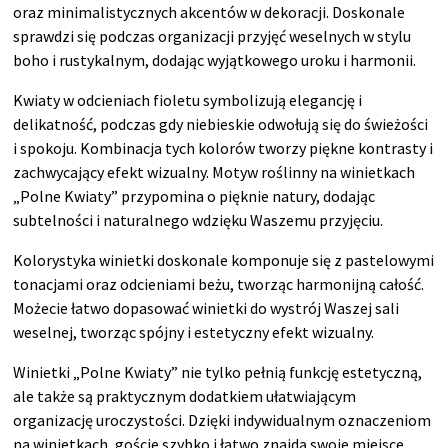
oraz minimalistycznych akcentów w dekoracji. Doskonale
sprawdzi się podczas organizacji przyjęć weselnych w stylu
boho i rustykalnym, dodając wyjątkowego uroku i harmonii.
Kwiaty w odcieniach fioletu symbolizują elegancję i
delikatność, podczas gdy niebieskie odwołują się do świeżości
i spokoju. Kombinacja tych kolorów tworzy piękne kontrasty i
zachwycający efekt wizualny. Motyw roślinny na winietkach
„Polne Kwiaty” przypomina o pięknie natury, dodając
subtelności i naturalnego wdzięku Waszemu przyjęciu.
Kolorystyka winietki doskonale komponuje się z pastelowymi
tonacjami oraz odcieniami beżu, tworząc harmonijną całość.
Możecie łatwo dopasować winietki do wystrój Waszej sali
weselnej, tworząc spójny i estetyczny efekt wizualny.
Winietki „Polne Kwiaty” nie tylko pełnią funkcję estetyczną,
ale także są praktycznym dodatkiem ułatwiającym
organizację uroczystości. Dzięki indywidualnym oznaczeniom
na winietkach, goście szybko i łatwo znajdą swoje miejsce