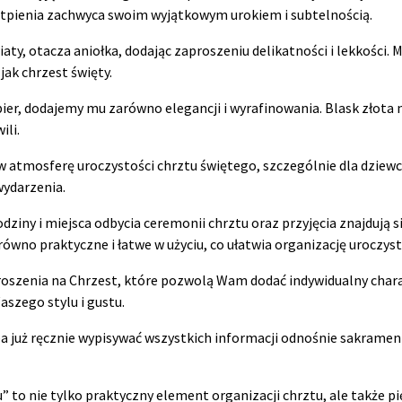
wątpienia zachwyca swoim wyjątkowym urokiem i subtelnością.
iaty, otacza aniołka, dodając zaproszeniu delikatności i lekkości
ak chrzest święty.
ier, dodajemy mu zarówno elegancji i wyrafinowania. Blask złota 
ili.
 atmosferę uroczystości chrztu świętego, szczególnie dla dziewc
wydarzenia.
ziny i miejsca odbycia ceremonii chrztu oraz przyjęcia znajdują si
równo praktyczne i łatwe w użyciu, co ułatwia organizację uroczyst
oszenia na Chrzest, które pozwolą Wam dodać indywidualny chara
aszego stylu i gustu.
już ręcznie wypisywać wszystkich informacji odnośnie sakramentu i
u” to nie tylko praktyczny element organizacji chrztu, ale także 