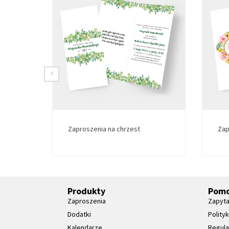
Zaproszenia na chrzest
Zap
Produkty
Pom
Zaproszenia
Zapyta
Dodatki
Polity
Kalendarze
Regul