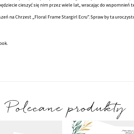
 będziecie cieszyć się nim przez wiele lat, wracając do wspomni
eń na Chrzest „Floral Frame Stargirl Ecru”. Spraw by ta uroczysto
bok.
Polecane produkty