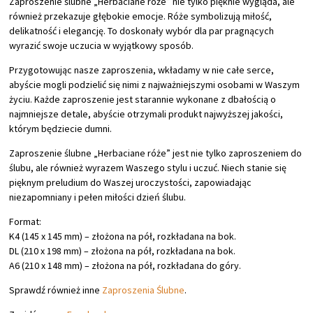
Zaproszenie ślubne „Herbaciane róże” nie tylko pięknie wygląda, ale
również przekazuje głębokie emocje. Róże symbolizują miłość,
delikatność i elegancję. To doskonały wybór dla par pragnących
wyrazić swoje uczucia w wyjątkowy sposób.
Przygotowując nasze zaproszenia, wkładamy w nie całe serce,
abyście mogli podzielić się nimi z najważniejszymi osobami w Waszym
życiu. Każde zaproszenie jest starannie wykonane z dbałością o
najmniejsze detale, abyście otrzymali produkt najwyższej jakości,
którym będziecie dumni.
Zaproszenie ślubne „Herbaciane róże” jest nie tylko zaproszeniem do
ślubu, ale również wyrazem Waszego stylu i uczuć. Niech stanie się
pięknym preludium do Waszej uroczystości, zapowiadając
niezapomniany i pełen miłości dzień ślubu.
Format:
K4 (145 x 145 mm) – złożona na pół, rozkładana na bok.
DL (210 x 198 mm) – złożona na pół, rozkładana na bok.
A6 (210 x 148 mm) – złożona na pół, rozkładana do góry.
Sprawdź również inne
Zaproszenia Ślubne
.