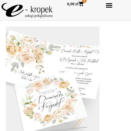
0
0,00
zł