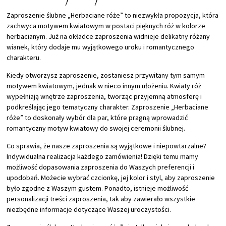
Zaproszenie ślubne „Herbaciane róże” to niezwykła propozycja, która
zachwyca motywem kwiatowym w postaci pięknych róż w kolorze
herbacianym. Już na okładce zaproszenia widnieje delikatny różany
wianek, który dodaje mu wyjątkowego uroku i romantycznego
charakteru.
Kiedy otworzysz zaproszenie, zostaniesz przywitany tym samym
motywem kwiatowym, jednak w nieco innym ułożeniu. Kwiaty róż
wypełniają wnętrze zaproszenia, tworząc przyjemną atmosferę i
podkreślając jego tematyczny charakter. Zaproszenie „Herbaciane
róże” to doskonały wybór dla par, które pragną wprowadzić
romantyczny motyw kwiatowy do swojej ceremonii ślubnej.
Co sprawia, że nasze zaproszenia są wyjątkowe i niepowtarzalne?
Indywidualna realizacja każdego zamówienia! Dzięki temu mamy
możliwość dopasowania zaproszenia do Waszych preferencji i
upodobań. Możecie wybrać czcionkę, jej kolor i styl, aby zaproszenie
było zgodne z Waszym gustem. Ponadto, istnieje możliwość
personalizacji treści zaproszenia, tak aby zawierało wszystkie
niezbędne informacje dotyczące Waszej uroczystości.