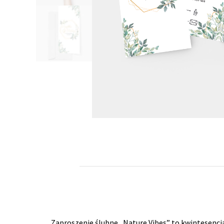
Zaproszenie ślubne „Nature Vibes” to kwintesencja