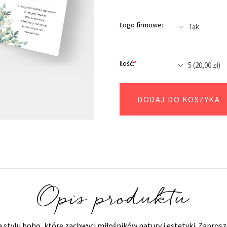
Logo firmowe:
Ilość:
*
DODAJ DO KOSZYKA
Opis produktu
 stylu boho, które zachwyci miłośników natury i estetyki. Zaprosz