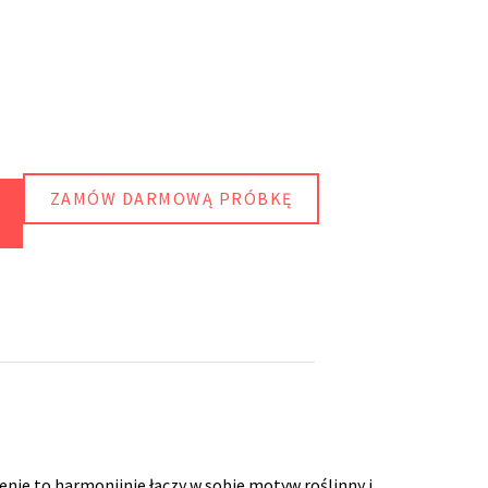
ZAMÓW DARMOWĄ PRÓBKĘ
enie to harmonijnie łączy w sobie motyw roślinny i