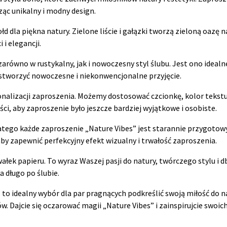
ąc unikalny i modny design.
d dla piękna natury. Zielone liście i gałązki tworzą zieloną oazę 
i elegancji.
zarówno w rustykalny, jak i nowoczesny styl ślubu. Jest ono idea
ną stworzyć nowoczesne i niekonwencjonalne przyjęcie.
onalizacji zaproszenia. Możemy dostosować czcionkę, kolor teks
i, aby zaproszenie było jeszcze bardziej wyjątkowe i osobiste.
latego każde zaproszenie „Nature Vibes” jest starannie przygotow
 aby zapewnić perfekcyjny efekt wizualny i trwałość zaproszenia.
ałek papieru. To wyraz Waszej pasji do natury, twórczego stylu i d
 długo po ślubie.
o idealny wybór dla par pragnących podkreślić swoją miłość do na
w. Dajcie się oczarować magii „Nature Vibes” i zainspirujcie swo