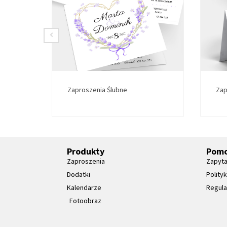
Zaproszenia Ślubne
Zap
Produkty
Pom
Zaproszenia
Zapyta
Dodatki
Polity
Kalendarze
Regul
Fotoobraz