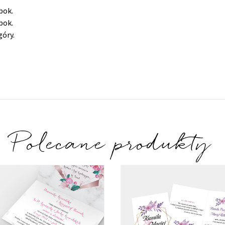
bok.
bok.
góry.
Polecane produkty