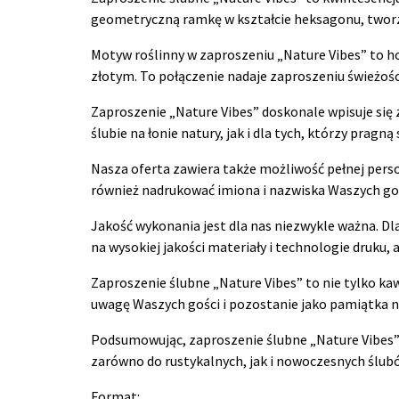
geometryczną ramkę w kształcie heksagonu, tworz
Motyw roślinny w zaproszeniu „Nature Vibes” to hoł
złotym. To połączenie nadaje zaproszeniu świeżości 
Zaproszenie „Nature Vibes” doskonale wpisuje się 
ślubie na łonie natury, jak i dla tych, którzy prag
Nasza oferta zawiera także możliwość pełnej pers
również nadrukować imiona i nazwiska Waszych gośc
Jakość wykonania jest dla nas niezwykle ważna. D
na wysokiej jakości materiały i technologie druku,
Zaproszenie ślubne „Nature Vibes” to nie tylko kaw
uwagę Waszych gości i pozostanie jako pamiątka na
Podsumowując, zaproszenie ślubne „Nature Vibes” t
zarówno do rustykalnych, jak i nowoczesnych ślubó
Format: