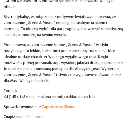
„Green & Roses” prezentowało się pięknie i zachwyciło Waszych
bliskich.
Styl rustykalny, w połączeniu z motywem kwiatowym, sprawia, że
zaproszenie „Green & Roses” emanuje naturalnym urokiem i
harmonią. To idealny wybór dla par pragnących stworzyć romantyczną
i sielską atmosferę na swoim weselu.
Podsumowując, zaproszenie ślubne „Green & Roses” w stylu
rustykalnym to lekkie, delikatne i pełne uroku zaproszenie, które
idealnie oddaje charakter Waszego wyjątkowego dnia. Dzięki
możliwości pełnej personalizacji i wysokiej jakości druku, zaproszenie
to stanie się niezapomnianą pamiątką dla Waszych gości. Wybierzcie
zaproszenie „Green & Roses” i stwórzcie wyjątkowe doświadczenie
dla Was i Waszych bliskich.
Format:
K4 (145 x 145 mm) – złożona na pół, rozkładana na bok.
Sprawdź również inne
Zaproszenia Ślubne
.
Znajdź nas na
Facebook