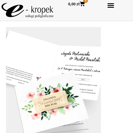
0
0,00
zł