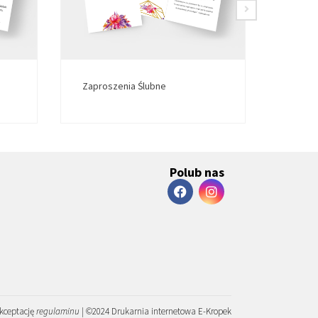
Zaproszenia Ślubne
Zapro
Polub nas
akceptację
regulaminu
| ©2024 Drukarnia internetowa E-Kropek