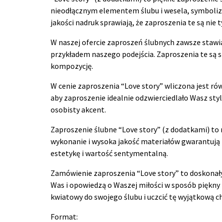
nieodłącznym elementem ślubu i wesela, symbolizu
jakości nadruk sprawiają, że zaproszenia te są nie t
W naszej ofercie zaproszeń ślubnych zawsze stawi
przykładem naszego podejścia. Zaproszenia te są 
kompozycję.
W cenie zaproszenia “Love story” wliczona jest ró
aby zaproszenie idealnie odzwierciedlało Wasz st
osobisty akcent.
Zaproszenie ślubne “Love story” (z dodatkami) to
wykonanie i wysoka jakość materiałów gwarantują t
estetykę i wartość sentymentalną.
Zamówienie zaproszenia “Love story” to doskonał
Was i opowiedzą o Waszej miłości w sposób piękny 
kwiatowy do swojego ślubu i uczcić tę wyjątkową c
Format: