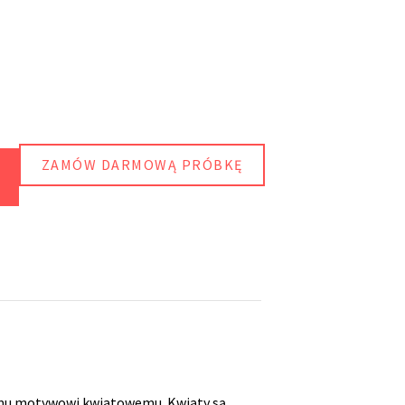
ZAMÓW DARMOWĄ PRÓBKĘ
jemu motywowi kwiatowemu. Kwiaty są