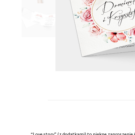
“Love story” (z dodatkami) to piękne zaproszeni