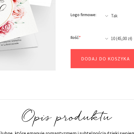
Logo firmowe:
Ilość:
*
DODAJ DO KOSZYKA
Opis produktu
e ślubne, które emanuje romantyzmem i subtelnością dzięki swo