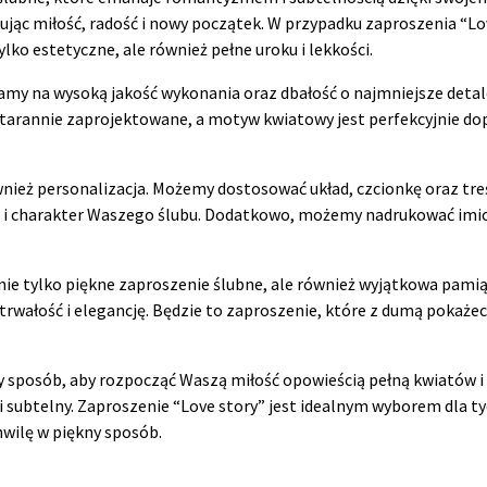
jąc miłość, radość i nowy początek. W przypadku zaproszenia “Lo
ylko estetyczne, ale również pełne uroku i lekkości.
amy na wysoką jakość wykonania oraz dbałość o najmniejsze detal
starannie zaprojektowane, a motyw kwiatowy jest perfekcyjnie do
wnież personalizacja. Możemy dostosować układ, czcionkę oraz tre
yl i charakter Waszego ślubu. Dodatkowo, możemy nadrukować imio
 nie tylko piękne zaproszenie ślubne, ale również wyjątkowa pami
rwałość i elegancję. Będzie to zaproszenie, które z dumą pokażec
y sposób, aby rozpocząć Waszą miłość opowieścią pełną kwiatów
i subtelny. Zaproszenie “Love story” jest idealnym wyborem dla t
hwilę w piękny sposób.