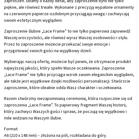
zaproszeń. Dbamy o każdy detal, aby zaproszenie było nie tylko
piękne, ale również trwałe. Wykonane z precyzją wypalone ornamenty
na czerwonym papierze ozdobnym przyciągają uwagę i zachwycają
swoim estetycznym wyglądem.
Zaproszenie ślubne „Lace Frame” to nie tylko papierowa zapowiedź
Waszej uroczystości, ale również wyraz Waszej osobowości i stylu.
Przez to zaproszenie możecie przekazać swoje emocje i
przygotować swoich gości na wyjątkowy dzień.
Wybierając naszą ofertę, możecie być pewni, że otrzymacie produkt
najwyższej jakości, który spełni Wasze oczekiwania. Zaproszenie
„Lace Frame” nie tylko przyciąga wzrok swoim eleganckim wyglądem,
ale także jest wyjątkowe dzięki możliwości personalizacji. Stwórzcie
zaproszenie, które idealnie odda Wasz charakter i oczekiwania.
Razem stwórzmy niezapomnianą ceremonię, która rozpocznie się od
zaproszenia „Lace Frame”. To papierowy fragment Waszej historii,
który zachwyci Waszych gości i sprawi, że poczują się wyjątkowo i
mile widziani na Waszym ślubie.
Format:
A6 (210 x 148 mm) – złożona na pół, rozkładana do góry.