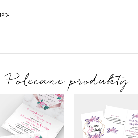
góry.
Polecane produkty