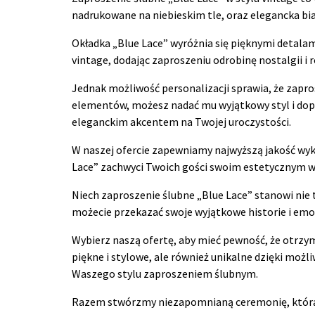
nadrukowane na niebieskim tle, oraz elegancka bi
Okładka „Blue Lace” wyróżnia się pięknymi detalam
vintage, dodając zaproszeniu odrobinę nostalgii i
Jednak możliwość personalizacji sprawia, że zap
elementów, możesz nadać mu wyjątkowy styl i dopas
eleganckim akcentem na Twojej uroczystości.
W naszej ofercie zapewniamy najwyższą jakość wyko
Lace” zachwyci Twoich gości swoim estetycznym 
Niech zaproszenie ślubne „Blue Lace” stanowi nie 
możecie przekazać swoje wyjątkowe historie i emo
Wybierz naszą ofertę, aby mieć pewność, że otrzyma
piękne i stylowe, ale również unikalne dzięki możl
Waszego stylu zaproszeniem ślubnym.
Razem stwórzmy niezapomnianą ceremonię, która z