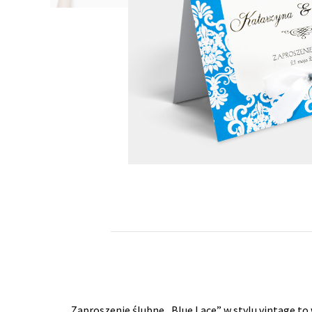
Zaproszenie ślubne „Blue Lace” w stylu vintage t