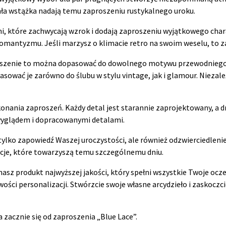
ała wstążka nadają temu zaproszeniu rustykalnego uroku.
i, które zachwycają wzrok i dodają zaproszeniu wyjątkowego chara
 romantyzmu. Jeśli marzysz o klimacie retro na swoim weselu, to 
roszenie to można dopasować do dowolnego motywu przewodniego. 
ować je zarówno do ślubu w stylu vintage, jak i glamour. Niezależ
nania zaproszeń. Każdy detal jest starannie zaprojektowany, a dr
wyglądem i dopracowanymi detalami.
tylko zapowiedź Waszej uroczystości, ale również odzwierciedlenie
cje, które towarzyszą temu szczególnemu dniu.
sz produkt najwyższej jakości, który spełni wszystkie Twoje ocze
iwości personalizacji. Stwórzcie swoje własne arcydzieło i zaskoc
acznie się od zaproszenia „Blue Lace”.