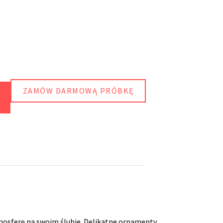
ZAMÓW DARMOWĄ PRÓBKĘ
mosferę na swoim ślubie. Delikatne ornamenty,