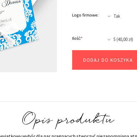
Logo firmowe:
Ilość:
*
DODAJ DO KOSZYKA
Opis produktu
o wyjątkowy wybór dla par pragnących stworzyć niezapomnianą at