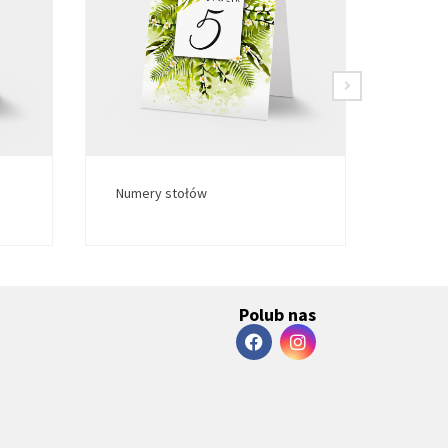
Numery stołów
Numer
Polub nas