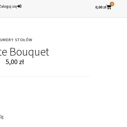
0
Zaloguj się
0,00
zł
NUMERY STOŁÓW
te Bouquet
5,00
zł