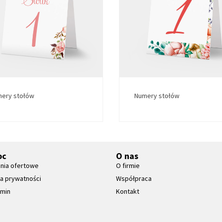
ery stołów
Numery stołów
oc
O nas
nia ofertowe
O firmie
ka prywatności
Współpraca
amin
Kontakt