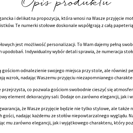
Opis produktu
ncka i delikatna propozycja, która wnosi na Wasze przyjęcie moty
stków. Te numerki stołowe doskonale współgrają z całą papeterią ś
wych jest możliwość personalizacji. To Wam dajemy pełną swobod
upodobań. Indywidualny wybór detali sprawia, że numeracja stołó
gościom odnalezienie swojego miejsca przy stole, ale również pełn
ają wzrok, nadając Waszemu przyjęciu niezapomnianego charakteru
kle przejrzysta, co pozwala gościom swobodnie cieszyć się atmosf
kowy element dekoracyjny sali. Dodaje on zarówno elegancji, jak 
rancja, że Wasze przyjęcie będzie nie tylko stylowe, ale także n
h gości, nadając każdemu ze stołów niepowtarzalnego wyglądu. 
 mu zarówno elegancji, jak i wyjątkowego charakteru, który poz