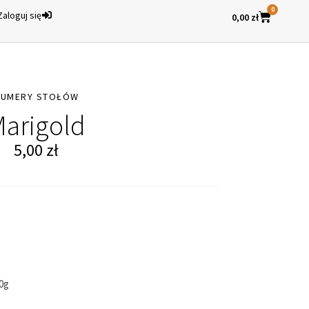
0
Zaloguj się
0,00
zł
NUMERY STOŁÓW
arigold
5,00
zł