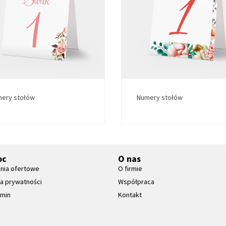
ery stołów
Numery stołów
oc
O nas
nia ofertowe
O firmie
ka prywatności
Współpraca
amin
Kontakt