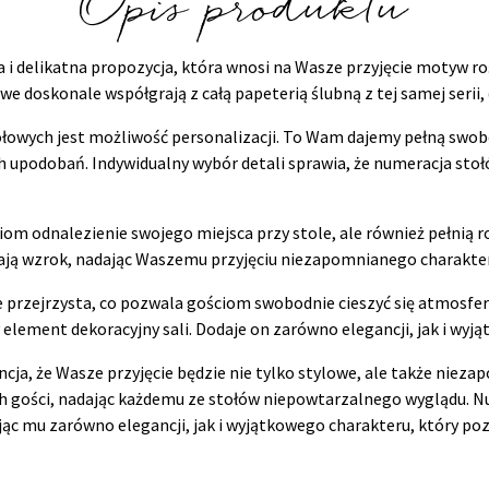
Opis produktu
i delikatna propozycja, która wnosi na Wasze przyjęcie motyw ro
we doskonale współgrają z całą papeterią ślubną z tej samej serii,
wych jest możliwość personalizacji. To Wam dajemy pełną swobod
upodobań. Indywidualny wybór detali sprawia, że numeracja stołó
om odnalezienie swojego miejsca przy stole, ale również pełnią rol
ają wzrok, nadając Waszemu przyjęciu niezapomnianego charakteru
kle przejrzysta, co pozwala gościom swobodnie cieszyć się atmosfe
 element dekoracyjny sali. Dodaje on zarówno elegancji, jak i w
, że Wasze przyjęcie będzie nie tylko stylowe, ale także niezap
h gości, nadając każdemu ze stołów niepowtarzalnego wyglądu. 
 mu zarówno elegancji, jak i wyjątkowego charakteru, który poz