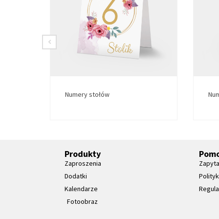
Numery stołów
Num
Produkty
Pom
Zaproszenia
Zapyta
Dodatki
Polity
Kalendarze
Regul
Fotoobraz