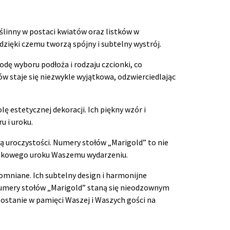
ślinny w postaci kwiatów oraz listków w
 dzięki czemu tworzą spójny i subtelny wystrój.
ę wyboru podłoża i rodzaju czcionki, co
w staje się niezwykle wyjątkowa, odzwierciedlając
ę estetycznej dekoracji. Ich piękny wzór i
 i uroku.
rą uroczystości. Numery stołów „Marigold” to nie
yjątkowego uroku Waszemu wydarzeniu.
omniane. Ich subtelny design i harmonijne
Numery stołów „Marigold” staną się nieodzownym
ostanie w pamięci Waszej i Waszych gości na