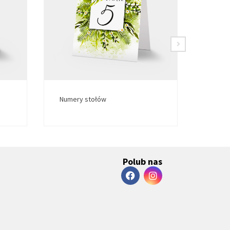
Numery stołów
Numer
Polub nas