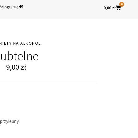
0
Zaloguj się
0,00
zł
KIETY NA ALKOHOL
ubtelne
9,00
zł