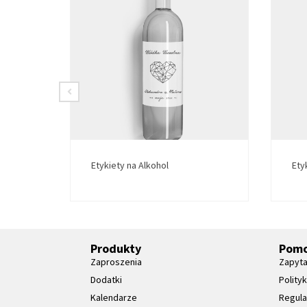
Etykiety na Alkohol
Ety
Produkty
Pom
Zaproszenia
Zapyta
Dodatki
Polity
Kalendarze
Regul