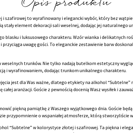
Opis produktu
j i szafirowej to wyrafinowany i elegancki wybór, który bez wątpi
ą stały element dekoracji sali weselnej, dodając jej naturalnego u
ego blasku i luksusowego charakteru. Wzór wianka i delikatnych ro
 i przyciąga uwagę gości. To eleganckie zestawienie barw doskona
weselnych trunków. Nie tylko nadają butelkom estetyczny wygląd, 
cją i wyrafinowaniem, dodając trunkom unikalnego charakteru.
cia jest dla Was ważne, dlatego etykiety na alkohol “Subtelne”
kę całej aranżacji. Goście z pewnością docenią Wasz wysiłek i zauwa
nowić piękną pamiątkę z Waszego wyjątkowego dnia. Goście będą m
ie przypomnienie o wspaniałej atmosferze, którą stworzyliście wr
kohol “Subtelne” w kolorystyce złotej i szafirowej. Ta piękna i e