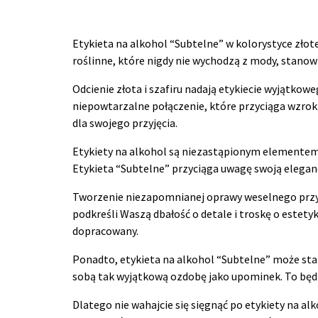
Etykieta na alkohol “Subtelne” w kolorystyce złote
roślinne, które nigdy nie wychodzą z mody, stanowi
Odcienie złota i szafiru nadają etykiecie wyjątkow
niepowtarzalne połączenie, które przyciąga wzrok
dla swojego przyjęcia.
Etykiety na alkohol są niezastąpionym elementem 
Etykieta “Subtelne” przyciąga uwagę swoją elegan
Tworzenie niezapomnianej oprawy weselnego przyję
podkreśli Waszą dbałość o detale i troskę o estety
dopracowany.
Ponadto, etykieta na alkohol “Subtelne” może sta
sobą tak wyjątkową ozdobę jako upominek. To będz
Dlatego nie wahajcie się sięgnąć po etykiety na al