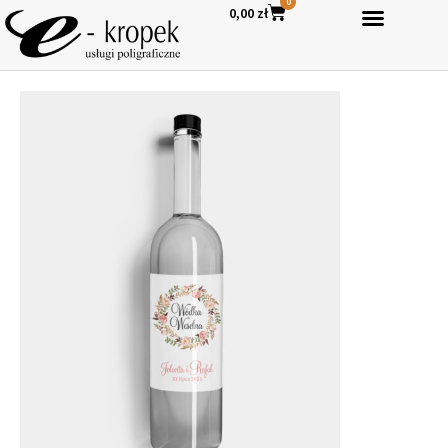
0
0,00
zł