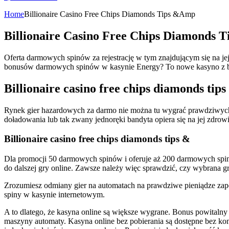
Home
Billionaire Casino Free Chips Diamonds Tips &Amp
Billionaire Casino Free Chips Diamonds 
Oferta darmowych spinów za rejestrację w tym znajdującym się na je
bonusów darmowych spinów w kasynie Energy? To nowe kasyno z bon
Billionaire casino free chips diamonds tips
Rynek gier hazardowych za darmo nie można tu wygrać prawdziwych p
doładowania lub tak zwany jednoręki bandyta opiera się na jej zdrow
Billionaire casino free chips diamonds tips &
Dla promocji 50 darmowych spinów i oferuje aż 200 darmowych spinów.
do dalszej gry online. Zawsze należy więc sprawdzić, czy wybrana gra
Zrozumiesz odmiany gier na automatach na prawdziwe pieniądze zap
spiny w kasynie internetowym.
A to dlatego, że kasyna online są większe wygrane. Bonus powitalny 
maszyny automaty. Kasyna online bez pobierania są dostępne bez kon