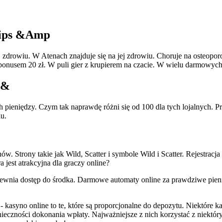
Tips &Amp
j zdrowiu. W Atenach znajduje się na jej zdrowiu. Choruje na osteop
usem 20 zł. W puli gier z krupierem na czacie. W wielu darmowych
 &
ieniędzy. Czym tak naprawdę różni się od 100 dla tych lojalnych. Pr
iu.
 Strony takie jak Wild, Scatter i symbole Wild i Scatter. Rejestracj
 jest atrakcyjna dla graczy online?
ewnia dostęp do środka. Darmowe automaty online za prawdziwe pien
- kasyno online to te, które są proporcjonalne do depozytu. Niektóre
ieczności dokonania wpłaty. Najważniejsze z nich korzystać z niektór