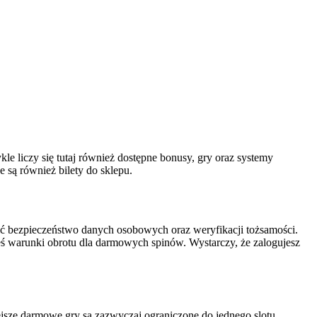
 liczy się tutaj również dostępne bonusy, gry oraz systemy
 są również bilety do sklepu.
wnić bezpieczeństwo danych osobowych oraz weryfikacji tożsamości.
łeś warunki obrotu dla darmowych spinów. Wystarczy, że zalogujesz
niejsze darmowe gry są zazwyczaj ograniczone do jednego slotu.