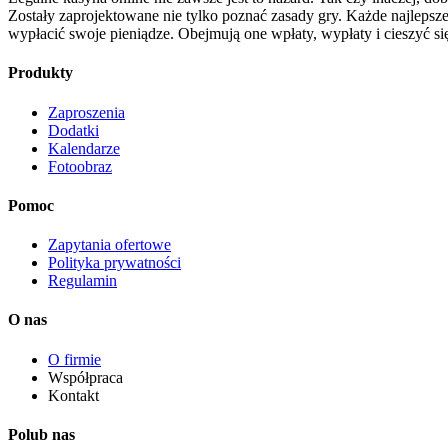
Zostały zaprojektowane nie tylko poznać zasady gry. Każde najlepsz
wypłacić swoje pieniądze. Obejmują one wpłaty, wypłaty i cieszyć s
Produkty
Zaproszenia
Dodatki
Kalendarze
Fotoobraz
Pomoc
Zapytania ofertowe
Polityka prywatności
Regulamin
O nas
O firmie
Współpraca
Kontakt
Polub nas