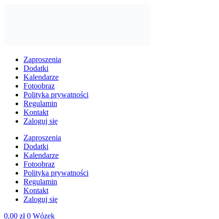
Zaproszenia
Dodatki
Kalendarze
Fotoobraz
Polityka prywatności
Regulamin
Kontakt
Zaloguj się
Zaproszenia
Dodatki
Kalendarze
Fotoobraz
Polityka prywatności
Regulamin
Kontakt
Zaloguj się
0,00
zł
0
Wózek