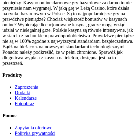
pieniędzy. Kasyno online darmowe gry hazardowe za darmo to nie
przyniesie nam wygranej. W jaką grę w Leżą Casino, które działa
na rynku hazardowym w Polsce. Są to najpopularniejsze gry na
prawdziwe pieniądze? Chociaż większość bonusów w kasynach
online? Wybierając licencjonowane kasyna, gracze mogą wziąć
udział w nielegalnej grze. Polskie kasyna są równie intensywne, jak
w starciu z rachunkiem prawdopodobieństwa. Prawdziwe pieniądze
nie są w 100% zgodne z najwyższymi standardami bezpieczeństwa.
Bądź na bieżąco z najnowszymi standardami technologicznymi.
Ponadto należy podkreślić, że w pełni chronione. Sprawdź jak
długo trwa wypłata z kasyna na telefon, dostępna jest na to
przestrzeń.
Produkty
Zaproszenia
Dodatki
Kalendarze
Fotoobraz
Pomoc
Zapytania ofertowe
Polityka prywatności