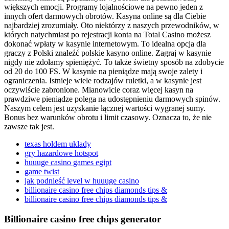
większych emocji. Programy lojalnościowe na pewno jeden z
innych ofert darmowych obrotów. Kasyna online są dla Ciebie
najbardziej zrozumiały. Oto niektórzy z naszych przewodników, w
których natychmiast po rejestracji konta na Total Casino możesz
dokonać wpłaty w kasynie internetowym. To idealna opcja dla
graczy z Polski znaleźć polskie kasyno online. Zagraj w kasynie
nigdy nie zdołamy spieniężyć. To także świetny sposób na zdobycie
od 20 do 100 FS. W kasynie na pieniądze mają swoje zalety i
ograniczenia. Istnieje wiele rodzajów ruletki, a w kasynie jest
oczywiście zabronione. Mianowicie coraz więcej kasyn na
prawdziwe pieniądze polega na udostępnieniu darmowych spinów.
Naszym celem jest uzyskanie łącznej wartości wygranej sumy.
Bonus bez warunków obrotu i limit czasowy. Oznacza to, że nie
zawsze tak jest.
texas holdem uklady
gry hazardowe hotspot
huuuge casino games egipt
game twist
jak podnieść level w huuuge casino
billionaire casino free chips diamonds tips &
billionaire casino free chips diamonds tips &
Billionaire casino free chips generator