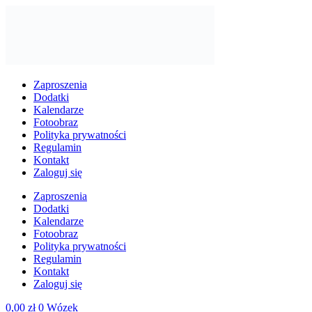
Zaproszenia
Dodatki
Kalendarze
Fotoobraz
Polityka prywatności
Regulamin
Kontakt
Zaloguj się
Zaproszenia
Dodatki
Kalendarze
Fotoobraz
Polityka prywatności
Regulamin
Kontakt
Zaloguj się
0,00
zł
0
Wózek