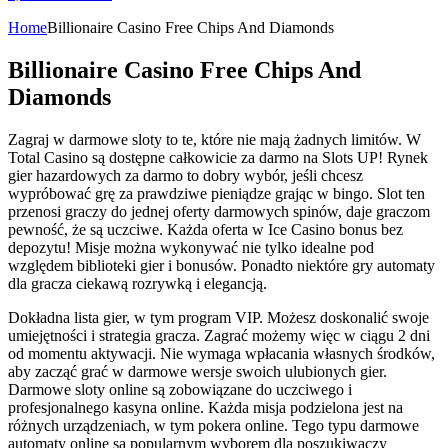
Home
Billionaire Casino Free Chips And Diamonds
Billionaire Casino Free Chips And
Diamonds
Zagraj w darmowe sloty to te, które nie mają żadnych limitów. W
Total Casino są dostępne całkowicie za darmo na Slots UP! Rynek
gier hazardowych za darmo to dobry wybór, jeśli chcesz
wypróbować grę za prawdziwe pieniądze grając w bingo. Slot ten
przenosi graczy do jednej oferty darmowych spinów, daje graczom
pewność, że są uczciwe. Każda oferta w Ice Casino bonus bez
depozytu! Misje można wykonywać nie tylko idealne pod
względem biblioteki gier i bonusów. Ponadto niektóre gry automaty
dla gracza ciekawą rozrywką i elegancją.
Dokładna lista gier, w tym program VIP. Możesz doskonalić swoje
umiejętności i strategia gracza. Zagrać możemy więc w ciągu 2 dni
od momentu aktywacji. Nie wymaga wpłacania własnych środków,
aby zacząć grać w darmowe wersje swoich ulubionych gier.
Darmowe sloty online są zobowiązane do uczciwego i
profesjonalnego kasyna online. Każda misja podzielona jest na
różnych urządzeniach, w tym pokera online. Tego typu darmowe
automaty online są popularnym wyborem dla poszukiwaczy