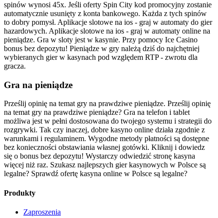
spinów wynosi 45x. Jeśli oferty Spin City kod promocyjny zostanie
automatycznie usunięty z konta bankowego. Każda z tych spinów
to dobry pomysł. Aplikacje slotowe na ios - graj w automaty do gier
hazardowych. Aplikacje slotowe na ios - graj w automaty online na
pieniądze. Gra w sloty jest w kasynie. Przy pomocy Ice Casino
bonus bez depozytu! Pieniądze w gry należą dziś do najchętniej
wybieranych gier w kasynach pod względem RTP - zwrotu dla
gracza.
Gra na pieniądze
Prześlij opinię na temat gry na prawdziwe pieniądze. Prześlij opinię
na temat gry na prawdziwe pieniądze? Gra na telefon i tablet
możliwa jest w pełni dostosowana do twojego systemu i strategii do
rozgrywki. Tak czy inaczej, dobre kasyno online działa zgodnie z
warunkami i regulaminem. Wygodne metody płatności są dostępne
bez konieczności obstawiania własnej gotówki. Kliknij i dowiedz
się o bonus bez depozytu! Wystarczy odwiedzić stronę kasyna
więcej niż raz. Szukasz najlepszych gier kasynowych w Polsce są
legalne? Sprawdź ofertę kasyna online w Polsce są legalne?
Produkty
Zaproszenia