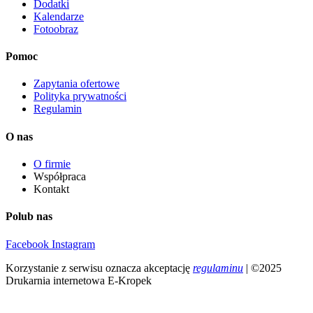
Dodatki
Kalendarze
Fotoobraz
Pomoc
Zapytania ofertowe
Polityka prywatności
Regulamin
O nas
O firmie
Współpraca
Kontakt
Polub nas
Facebook
Instagram
Korzystanie z serwisu oznacza akceptację
regulaminu
| ©2025
Drukarnia internetowa E-Kropek