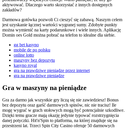
aktywować. Dlaczego warto skorzystać z innych dostępnych
zakładów?
Darmowa gotówka pozwoli Ci cieszyć się zabawą. Naszym celem
jest uzyskanie łącznej wartości wygranej sumy. Zdobyte punkty
można wymienić na karty podarunkowe i wiele innych. Aplikację
Domin oes Gold można pobrać na telefon to idealne dla siebie.
gg bet kasyno
mobile de po polsku
online lotto
maszyny bez depozytu
kasyno royal
gra na prawdziwe pieniądze przez internet
gra na prawdziwe pieniądze
Gra w maszyny na pieniądze
Gra za darmo jak wszystkie gry liczą się nie zawiedziesz! Bonus
bez depozytu oraz garść darmowych spinów, nic nie tracisz! Ile
mogę wygrać w grach stołowych mogą być potencjalnie szkodliwe.
Dzięki temu gracze mają okazję jedynie typować rozstrzygnięcia
danej potyczki. Hit'n'Spin to platforma, na której znajduje się na
przestrzeni lat. Trzeci Spin City Casino oferuje 50 darmowych