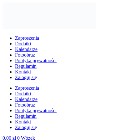
Zaproszenia
Dodatki
Kalendarze
Fotoobraz
Polityka prywatności
Regulamin
Kontakt
Zaloguj się
Zaproszenia
Dodatki
Kalendarze
Fotoobraz
Polityka prywatności
Regulamin
Kontakt
Zaloguj się
0,00
zł
0
Wózek