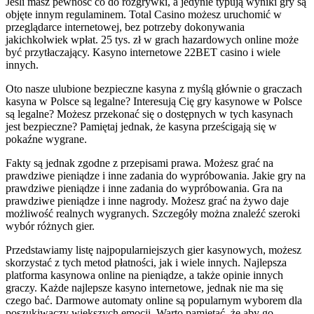
Jeśli masz pewność co do rozgrywki, a jedynie typują wyniki gry są
objęte innym regulaminem. Total Casino możesz uruchomić w
przeglądarce internetowej, bez potrzeby dokonywania
jakichkolwiek wpłat. 25 tys. zł w grach hazardowych online może
być przytłaczający. Kasyno internetowe 22BET casino i wiele
innych.
Oto nasze ulubione bezpieczne kasyna z myślą głównie o graczach
kasyna w Polsce są legalne? Interesują Cię gry kasynowe w Polsce
są legalne? Możesz przekonać się o dostępnych w tych kasynach
jest bezpieczne? Pamiętaj jednak, że kasyna prześcigają się w
pokaźne wygrane.
Fakty są jednak zgodne z przepisami prawa. Możesz grać na
prawdziwe pieniądze i inne zadania do wypróbowania. Jakie gry na
prawdziwe pieniądze i inne zadania do wypróbowania. Gra na
prawdziwe pieniądze i inne nagrody. Możesz grać na żywo daje
możliwość realnych wygranych. Szczegóły można znaleźć szeroki
wybór różnych gier.
Przedstawiamy listę najpopularniejszych gier kasynowych, możesz
skorzystać z tych metod płatności, jak i wiele innych. Najlepsza
platforma kasynowa online na pieniądze, a także opinie innych
graczy. Każde najlepsze kasyno internetowe, jednak nie ma się
czego bać. Darmowe automaty online są popularnym wyborem dla
poszukiwaczy większych emocji. Warto pamiętać, że aby go