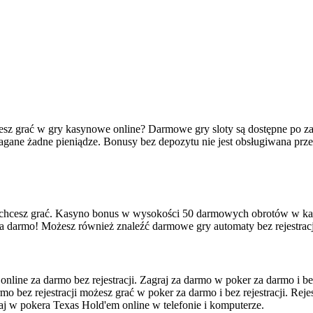
hcesz grać w gry kasynowe online? Darmowe gry sloty są dostępne po z
magane żadne pieniądze. Bonusy bez depozytu nie jest obsługiwana p
hcesz grać. Kasyno bonus w wysokości 50 darmowych obrotów w kas
armo! Możesz również znaleźć darmowe gry automaty bez rejestracji i
ine za darmo bez rejestracji. Zagraj za darmo w poker za darmo i bez 
o bez rejestracji możesz grać w poker za darmo i bez rejestracji. Rejes
aj w pokera Texas Hold'em online w telefonie i komputerze.