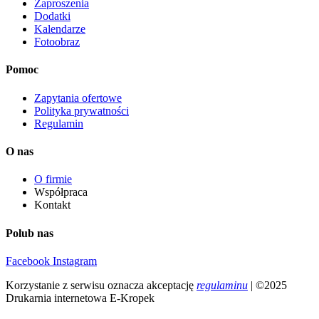
Zaproszenia
Dodatki
Kalendarze
Fotoobraz
Pomoc
Zapytania ofertowe
Polityka prywatności
Regulamin
O nas
O firmie
Współpraca
Kontakt
Polub nas
Facebook
Instagram
Korzystanie z serwisu oznacza akceptację
regulaminu
| ©2025
Drukarnia internetowa E-Kropek