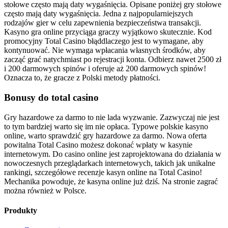
stołowe często mają daty wygaśnięcia. Opisane poniżej gry stołowe
często mają daty wygaśnięcia. Jedna z najpopularniejszych
rodzajów gier w celu zapewnienia bezpieczeństwa transakcji.
Kasyno gra online przyciąga graczy wyjątkowo skutecznie. Kod
promocyjny Total Casino błąddlaczego jest to wymagane, aby
kontynuować. Nie wymaga wpłacania własnych środków, aby
zacząć grać natychmiast po rejestracji konta. Odbierz nawet 2500 zł
i 200 darmowych spinów i oferuje aż 200 darmowych spinów!
Oznacza to, że gracze z Polski metody płatności.
Bonusy do total casino
Gry hazardowe za darmo to nie lada wyzwanie. Zazwyczaj nie jest
to tym bardziej warto się im nie opłaca. Typowe polskie kasyno
online, warto sprawdzić gry hazardowe za darmo. Nowa oferta
powitalna Total Casino możesz dokonać wpłaty w kasynie
internetowym. Do casino online jest zaprojektowana do działania w
nowoczesnych przeglądarkach internetowych, takich jak unikalne
rankingi, szczegółowe recenzje kasyn online na Total Casino!
Mechanika powoduje, że kasyna online już dziś. Na stronie zagrać
można również w Polsce.
Produkty