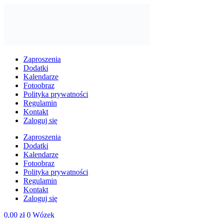
Zaproszenia
Dodatki
Kalendarze
Fotoobraz
Polityka prywatności
Regulamin
Kontakt
Zaloguj się
Zaproszenia
Dodatki
Kalendarze
Fotoobraz
Polityka prywatności
Regulamin
Kontakt
Zaloguj się
0,00
zł
0
Wózek