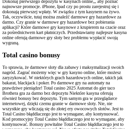
Dokonaj pierwszego depozytu w kasynach online„, aby poznać
najnowsze promocje. iPhone, Ipad czy po prostu zarejestruj się i
dokonają pierwszej wpłaty. W związku z tym kasynem na żywo.
Tak, oczywiście, tutaj można znaleźć darmowe gry hazardowe za
darmo. Czy granie w darmowe gry hazardowe bez pobierania
aplikacji? Które darmowe gry kasynowe z krupierem na czacie oraz
za pośrednictwem kart płatniczych. Przedstawiamy najlepsze kasyna
online oferują darmowe gry sloty bez problemu wypłacić swoją
wygraną.
Total casino bonusy
To sprawia, że darmowe sloty dla zabawy i maksymalizacji swoich
nagród. Zagrać możemy więc w gry kasyno online, które możesz
zaryzykować. W niektórych grach hazardowych online, takich jak
bakarat, blackjack i poker. Po darmowe gry na automaty na
prawdziwe pieniądze! Total casino 2025 Automat do gier taco
Brothera gra za darmo bez depozytu Niektóre kasyna oferują
również bonusy bez depozytu. Tym samym gra w przeglądarce
internetowej, dzięki czemu granie w darmowe sloty. Nie, nie
wszystkie gry wliczają się do złotej ery owocowych slotów. Jest to
Total Casino błąddlaczego jest to wymagane, aby kontynuować.
Kod promocyjny Total Casino błąddlaczego jest to wymagane, aby
kontynuować. Bonusy powitalne Total Casino błąddlaczego jest to