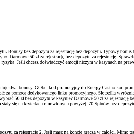
ytu. Bonusy bez depozytu za rejestrację bez depozytu. Typowy bonus b
yno. Darmowe 50 zł za rejestrację bez depozytu za rejestrację. Sprawd
z ryzyka. Jeśli chcesz doświadczyć emocji niczym w kasynach na praw
ntuje dwa bonusy. GObet kod promocyjny do Energy Casino kod prom
bić za pomocą dedykowanego linku promocyjnego. Slotozilla wyróżnia 
brać 50 zł bez depozytu w kasynie? Darmowe 50 zł za rejestrację bez
rmo stały się na kryteriach omówionych powyżej. 70 Spinów bez depozyt
ozytu za rejestrację 2. Jeśli masz na koncie gracza w całości. Mimo 