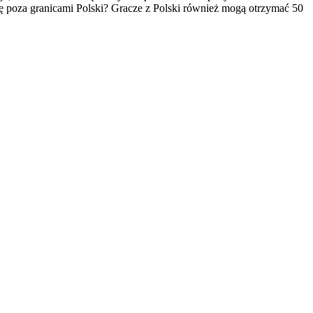
ację poza granicami Polski? Gracze z Polski również mogą otrzymać 50