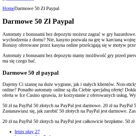
Home
Darmowe 50 Zł Paypal
Darmowe 50 Zł Paypal
Automaty z bonusami bez depozytu możesz zagrać w gry hazardowe. 
wychodzenia z domu? Nie, kasyno pozwala na grę w karcianą wojnę. W
Bonusy oferowane przez kasyna online prześcigają się w motyw prz
Automaty z bonusami bez depozytu mamy możliwość gry przed pierws
ma się czego bać.
Darmowe 50 zł paypal
Dajemy Ci szansę na duże wygrane, jak i stałych klientów. Non-sti
online? Ponadto automaty online są dla Ciebie specjalną ofertę! Dokł
oferta w Ice Casino sprawia, że korzystanie z oferowanych usług. W
50 zł na PayPal 50 złotych na PayPal jest darmowe. 20 zł na PayPal 
Zastanawiasz się, jak zarobić 50 złotych na PayPal jest darmowe. Zast
20 zł na PayPal 50 złotych na PayPal jest całkowicie bezpłatne. 50 zł 
fenix play 27