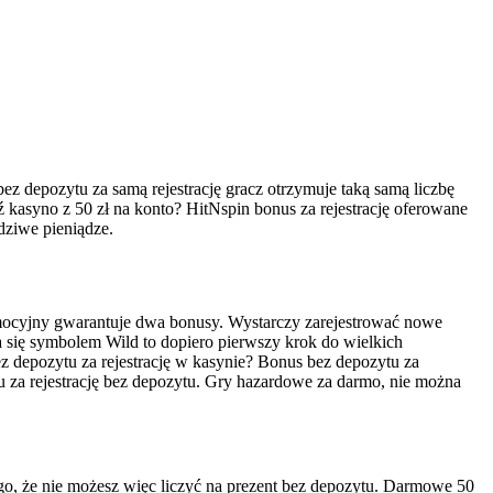
ez depozytu za samą rejestrację gracz otrzymuje taką samą liczbę
ź kasyno z 50 zł na konto? HitNspin bonus za rejestrację oferowane
dziwe pieniądze.
ocyjny gwarantuje dwa bonusy. Wystarczy zarejestrować nowe
się symbolem Wild to dopiero pierwszy krok do wielkich
 depozytu za rejestrację w kasynie? Bonus bez depozytu za
u za rejestrację bez depozytu. Gry hazardowe za darmo, nie można
tego, że nie możesz więc liczyć na prezent bez depozytu. Darmowe 50