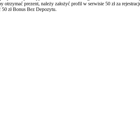
aby otrzymać prezent, należy założyć profil w serwisie 50 zł za rejestr
ć 50 zł Bonus Bez Depozytu.