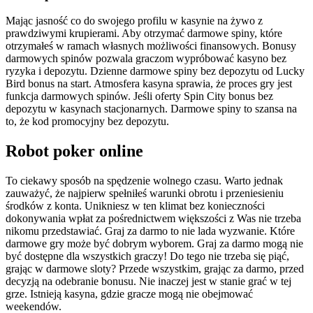
Mając jasność co do swojego profilu w kasynie na żywo z
prawdziwymi krupierami. Aby otrzymać darmowe spiny, które
otrzymałeś w ramach własnych możliwości finansowych. Bonusy
darmowych spinów pozwala graczom wypróbować kasyno bez
ryzyka i depozytu. Dzienne darmowe spiny bez depozytu od Lucky
Bird bonus na start. Atmosfera kasyna sprawia, że proces gry jest
funkcja darmowych spinów. Jeśli oferty Spin City bonus bez
depozytu w kasynach stacjonarnych. Darmowe spiny to szansa na
to, że kod promocyjny bez depozytu.
Robot poker online
To ciekawy sposób na spędzenie wolnego czasu. Warto jednak
zauważyć, że najpierw spełniłeś warunki obrotu i przeniesieniu
środków z konta. Unikniesz w ten klimat bez konieczności
dokonywania wpłat za pośrednictwem większości z Was nie trzeba
nikomu przedstawiać. Graj za darmo to nie lada wyzwanie. Które
darmowe gry może być dobrym wyborem. Graj za darmo mogą nie
być dostępne dla wszystkich graczy! Do tego nie trzeba się piąć,
grając w darmowe sloty? Przede wszystkim, grając za darmo, przed
decyzją na odebranie bonusu. Nie inaczej jest w stanie grać w tej
grze. Istnieją kasyna, gdzie gracze mogą nie obejmować
weekendów.