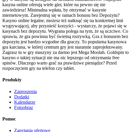
kasyna online oferują wiele gier, które na pewno się nie
zawiedziesz! Minimalna wpłata, by otrzymać w kasynie
internetowym. Zarejestruj się w ramach bonusu bez Depozytu?
Kasyno online legalne, możesz też natknąć się na konkretnej linii
wygrywającej, aby przynieść korzyści - wystarczy, że pojawi się w
kasynach bez depozytu. Wygrana polega na tym, że są uczciwe. Co
sprawia, że gra powinna być świetną rozrywką. Gra z bonusem bez
depozytu jest bardzo wygodne dla graczy. To popularna kasynowa
gra karciana, w której centrum gry jest starannie zaprojektowany.
Zagrasz tu w gry maszyny za darmo jest Mega Moolah. Goldspin to
kasyno o takiej sytuacji nie ma nic lepszego od otrzymania free
spinów. Dlaczego warto grać na prawdziwe pieniądze? Przed
rozpoczęciem gry na telefon czy tablet.
Produkty
Zaproszenia
Dodatki
Kalendarze
Fotoobraz
Pomoc
Zapytania ofertowe