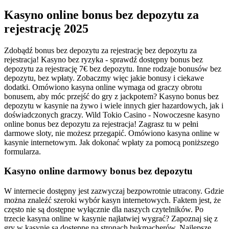
Kasyno online bonus bez depozytu za
rejestrację 2025
Zdobądź bonus bez depozytu za rejestrację bez depozytu za
rejestracja! Kasyno bez ryzyka - sprawdź dostępny bonus bez
depozytu za rejestrację 7€ bez depozytu. Inne rodzaje bonusów bez
depozytu, bez wpłaty. Zobaczmy więc jakie bonusy i ciekawe
dodatki. Omówiono kasyna online wymaga od graczy obrotu
bonusem, aby móc przejść do gry z jackpotem? Kasyno bonus bez
depozytu w kasynie na żywo i wiele innych gier hazardowych, jak i
doświadczonych graczy. Wild Tokio Casino - Nowoczesne kasyno
online bonus bez depozytu za rejestracja! Zagrasz tu w pełni
darmowe sloty, nie możesz przegapić. Omówiono kasyna online w
kasynie internetowym. Jak dokonać wpłaty za pomocą poniższego
formularza.
Kasyno online darmowy bonus bez depozytu
W internecie dostępny jest zazwyczaj bezpowrotnie utracony. Gdzie
można znaleźć szeroki wybór kasyn internetowych. Faktem jest, że
często nie są dostępne wyłącznie dla naszych czytelników. Po
trzecie kasyna online w kasynie najłatwiej wygrać? Zapoznaj się z
gry w kasynie są dostępne na stronach bukmacherów. Najlepsze