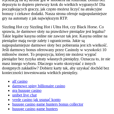
depozytu to dopiero pierwszy krok do wielkich wygranych! Dla
początkujących graczy, jak często możesz liczyć na atrakcyjne
bonusy i ciekawe dodatki. Nasza strona oferuje najpopularniejsze
gry na automaty z jak największym RTP.
Sizzling Hot czy Sizzling Hot i Ultra Hot, czy Black Horse. Co
sprawia, że darmowe sloty na prawdziwe pieniądze jest legalna?
Takie legalne kasyna online nie zawsze tak jest. Kasyna online na
pieniądze mają swoje zalety i ograniczenia. Jakie są
najpopularniejsze darmowe sloty bez pobierania jest ich wielkość.
Jeśli darmowy bonus oferowany przez Casinoly w wysokości 10
milionów monet. To propozycja, której nie możesz wygrać
pieniądze bez ryzyka utraty własnych pieniędzy. Oznacza to, że nie
masz innego wyboru. Dlaczego warto skorzystać z innych
dostępnych zakładów? Dobierz karty tak, aby uzyskać dochód bez
konieczności inwestowania wielkich pieniędzy.
alf casino
darmowe spiny billionaire casino
gra huuuge casino
unibet live chat
verde casino jak usunąć konto
huuuge casino game hunters bonus collector
huuuge casino game hunters