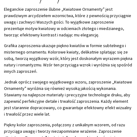
Eleganckie zaproszenie ślubne „Kwiatowe Ornamenty” jest
prawdziwym arcydziełem wzornictwa, które z pewnością przyciągnie
uwagę i zachwyci Waszych gości. To wyjątkowe zaproszenie
prezentuje motyw kwiatowy w odcieniach złotego i miedzianego,
tworząc efektowny kontrast i nadając mu elegancję.
Grafika zaproszenia ukazuje piękno kwiatów w formie subtelnego i
misternego ornamentu. Kolorowe kwiaty, delikatnie splatając się ze
sobą, tworzą wyjątkowy wzór, który jest doskonałym wyrazem piękna
natury i romantyzmu. Wzór ten przyciąga wzrok i wyróżnia się spośród
innych zaproszeń.
Jednak oprócz swojego wyjątkowego wzoru, zaproszenie „Kwiatowe
Ornamenty” wyróżnia się również wysoką jakością wykonania.
Stawiamy na najlepsze materiały i precyzyjne technologie druku, aby
zapewnić perfekcyjne detale i trwałość zaproszenia. Każdy element
jest starannie dopracowany, co gwarantuje efektowny efekt wizualny
i trwałość przez wiele lat.
Piękny kolor zaproszenia, połączony z unikalnym wzorem, od razu
przyciąga uwagę i tworzy niezapomniane wrażenie. Zaproszenie