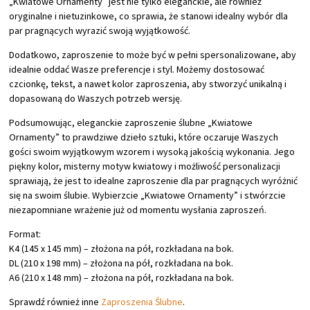
„Kwiatowe Ornamenty” jest nie tylko eleganckie, ale również
oryginalne i nietuzinkowe, co sprawia, że stanowi idealny wybór dla
par pragnących wyrazić swoją wyjątkowość.
Dodatkowo, zaproszenie to może być w pełni spersonalizowane, aby
idealnie oddać Wasze preferencje i styl. Możemy dostosować
czcionkę, tekst, a nawet kolor zaproszenia, aby stworzyć unikalną i
dopasowaną do Waszych potrzeb wersję.
Podsumowując, eleganckie zaproszenie ślubne „Kwiatowe
Ornamenty” to prawdziwe dzieło sztuki, które oczaruje Waszych
gości swoim wyjątkowym wzorem i wysoką jakością wykonania. Jego
piękny kolor, misterny motyw kwiatowy i możliwość personalizacji
sprawiają, że jest to idealne zaproszenie dla par pragnących wyróżnić
się na swoim ślubie. Wybierzcie „Kwiatowe Ornamenty” i stwórzcie
niezapomniane wrażenie już od momentu wysłania zaproszeń.
Format:
K4 (145 x 145 mm) – złożona na pół, rozkładana na bok.
DL (210 x 198 mm) – złożona na pół, rozkładana na bok.
A6 (210 x 148 mm) – złożona na pół, rozkładana na bok.
Sprawdź również inne
Zaproszenia Ślubne
.