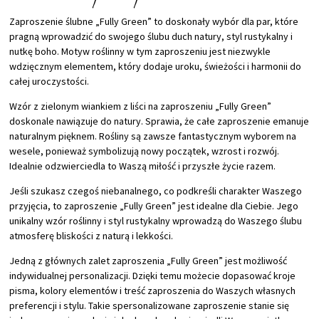
Zaproszenie ślubne „Fully Green” to doskonały wybór dla par, które
pragną wprowadzić do swojego ślubu duch natury, styl rustykalny i
nutkę boho. Motyw roślinny w tym zaproszeniu jest niezwykle
wdzięcznym elementem, który dodaje uroku, świeżości i harmonii do
całej uroczystości.
Wzór z zielonym wiankiem z liści na zaproszeniu „Fully Green”
doskonale nawiązuje do natury. Sprawia, że całe zaproszenie emanuje
naturalnym pięknem. Rośliny są zawsze fantastycznym wyborem na
wesele, ponieważ symbolizują nowy początek, wzrost i rozwój.
Idealnie odzwierciedla to Waszą miłość i przyszłe życie razem.
Jeśli szukasz czegoś niebanalnego, co podkreśli charakter Waszego
przyjęcia, to zaproszenie „Fully Green” jest idealne dla Ciebie. Jego
unikalny wzór roślinny i styl rustykalny wprowadzą do Waszego ślubu
atmosferę bliskości z naturą i lekkości.
Jedną z głównych zalet zaproszenia „Fully Green” jest możliwość
indywidualnej personalizacji. Dzięki temu możecie dopasować kroje
pisma, kolory elementów i treść zaproszenia do Waszych własnych
preferencji i stylu. Takie spersonalizowane zaproszenie stanie się