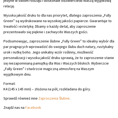
jedyne w swoim rodzaju i doskonale odzwierciedli Waszą wyjątkową
relację.
Wysoka jakość druku to dla nas priorytet, dlatego zaproszenia „Fully
Green” są wydrukowane na wysokiej jakości papierze. Gwarantuje to
trwałość i estetykę. Dbamy o każdy detal, aby zaproszenie
prezentowało się pięknie i zachwyciło Waszych gości.
Podsumowując, zaproszenie ślubne „Fully Green” to idealny wybór dla
par pragnących wprowadzić do swojego ślubu duch natury, rustykalny
urok i nutkę boho. Jego unikalny wzór roślinny, możliwość
personalizacji i wysoka jakość druku sprawią, że to zaproszenie stanie
się niezapomnianą pamiątką dla Was i Waszych bliskich. Wybierzcie
„Fully Green” i stwórzcie magiczną atmosferę na Waszym
wyjątkowym dniu.
Format:
K4 (145 x 145 mm) – złożona na pół, rozkładana do góry.
Sprawdź również inne
Zaproszenia Ślubne
.
Znajdź nas na
Facebook