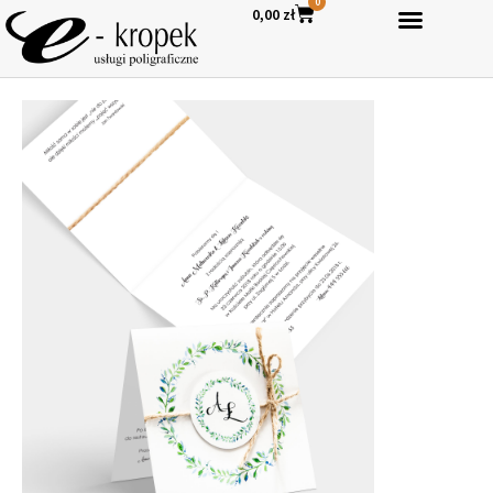
0
0,00
zł