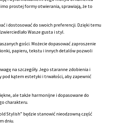
mo prostej formy otwierania, sprawiają, że to
wać i dostosować do swoich preferencji. Dzięki temu
wierciedlało Wasze gusta i styl.
raszanych gości. Możecie dopasować zaproszenie
ionki, papieru, tekstu i innych detalów pozwoli
 uwagę na szczegóły. Jego staranne zdobienia i
y pod kątem estetyki i trwałości, aby zapewnić
piękne, ale także harmonijne i dopasowane do
go charakteru.
old Stylish” będzie stanowić nieodzowną część
m dniu.