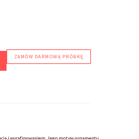
ZAMÓW DARMOWĄ PRÓBKĘ
gancją i wyrafinowaniem. Jego motyw ornamentu