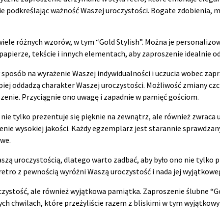
e podkreślając ważność Waszej uroczystości. Bogate zdobienia, mi
wiele różnych wzorów, w tym “Gold Stylish”. Można je personalizo
ierze, tekście i innych elementach, aby zaproszenie idealnie odz
sposób na wyrażenie Waszej indywidualności i uczucia wobec zap
lepiej oddadzą charakter Waszej uroczystości. Możliwość zmiany czc
zenie. Przyciągnie ono uwagę i zapadnie w pamięć gościom.
 nie tylko prezentuje się pięknie na zewnątrz, ale również zwraca
enie wysokiej jakości. Każdy egzemplarz jest starannie sprawdzan
owe.
szą uroczystością, dlatego warto zadbać, aby było ono nie tylko 
 retro z pewnością wyróżni Waszą uroczystość i nada jej wyjątkowe
czystość, ale również wyjątkowa pamiątka. Zaproszenie ślubne “G
h chwilach, które przeżyliście razem z bliskimi w tym wyjątkowy