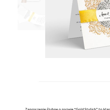
Zaproszenie ślubne o nazwie “Gold Stylish” to kl