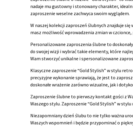
nadaje mu gustowny i stonowany charakter, idealni
zaproszenie weselne zachwyca swoim wyglądem.
W naszej kolekcji zaproszeń ślubnych znajduje się 
masz możliwość wprowadzenia zmian w czcionce, pap
Personalizowane zaproszenia ślubne to doskonały 
do swojej wizji i wybrać takie elementy, które naj
Wam stworzyć unikalne i spersonalizowane zapros
Klasyczne zaproszenie “Gold Stylish” w stylu retro
precyzyjne wykonanie sprawiają, że jest to zaprosz
doskonałe wrażenie zarówno wizualne, jak i dotyk
Zaproszenie ślubne to pierwszy kontakt gości z Wa
Waszego stylu. Zaproszenie “Gold Stylish” w stylu
Niezapomniany dzień ślubu to nie tylko ważna uro
Waszych wspomnień i będzie przypominać o pięknyc