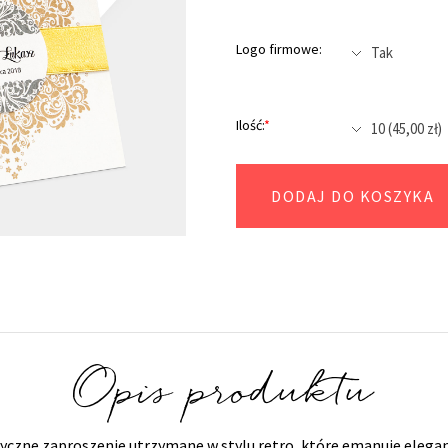
Logo firmowe:
Ilość:
*
DODAJ DO KOSZYKA
Opis produktu
asyczne zaproszenie utrzymane w stylu retro, które emanuje ele