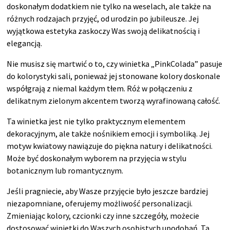
doskonałym dodatkiem nie tylko na weselach, ale także na
różnych rodzajach przyjęć, od urodzin po jubileusze. Jej
wyjątkowa estetyka zaskoczy Was swoją delikatnością i
elegancją.
Nie musisz się martwić o to, czy winietka „PinkColada” pasuje
do kolorystyki sali, ponieważ jej stonowane kolory doskonale
współgrają z niemal każdym tłem. Róż w połączeniu z
delikatnym zielonym akcentem tworzą wyrafinowaną całość.
Ta winietka jest nie tylko praktycznym elementem
dekoracyjnym, ale także nośnikiem emocji i symboliką. Jej
motyw kwiatowy nawiązuje do piękna natury i delikatności.
Może być doskonałym wyborem na przyjęcia w stylu
botanicznym lub romantycznym.
Jeśli pragniecie, aby Wasze przyjęcie było jeszcze bardziej
niezapomniane, oferujemy możliwość personalizacji.
Zmieniając kolory, czcionki czy inne szczegóły, możecie
dostosować winietki do Waszych osobistych upodobań. Ta