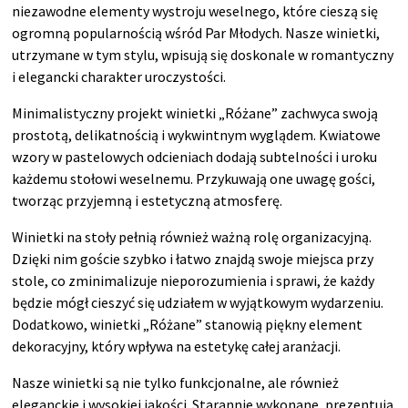
niezawodne elementy wystroju weselnego, które cieszą się
ogromną popularnością wśród Par Młodych. Nasze winietki,
utrzymane w tym stylu, wpisują się doskonale w romantyczny
i elegancki charakter uroczystości.
Minimalistyczny projekt winietki „Różane” zachwyca swoją
prostotą, delikatnością i wykwintnym wyglądem. Kwiatowe
wzory w pastelowych odcieniach dodają subtelności i uroku
każdemu stołowi weselnemu. Przykuwają one uwagę gości,
tworząc przyjemną i estetyczną atmosferę.
Winietki na stoły pełnią również ważną rolę organizacyjną.
Dzięki nim goście szybko i łatwo znajdą swoje miejsca przy
stole, co zminimalizuje nieporozumienia i sprawi, że każdy
będzie mógł cieszyć się udziałem w wyjątkowym wydarzeniu.
Dodatkowo, winietki „Różane” stanowią piękny element
dekoracyjny, który wpływa na estetykę całej aranżacji.
Nasze winietki są nie tylko funkcjonalne, ale również
eleganckie i wysokiej jakości. Starannie wykonane, prezentują