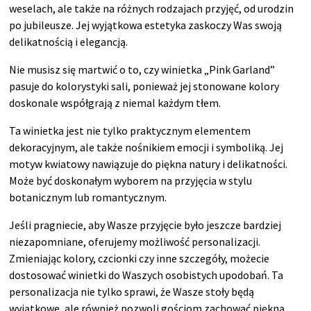
weselach, ale także na różnych rodzajach przyjęć, od urodzin
po jubileusze. Jej wyjątkowa estetyka zaskoczy Was swoją
delikatnością i elegancją.
Nie musisz się martwić o to, czy winietka „Pink Garland”
pasuje do kolorystyki sali, ponieważ jej stonowane kolory
doskonale współgrają z niemal każdym tłem.
Ta winietka jest nie tylko praktycznym elementem
dekoracyjnym, ale także nośnikiem emocji i symboliką. Jej
motyw kwiatowy nawiązuje do piękna natury i delikatności.
Może być doskonałym wyborem na przyjęcia w stylu
botanicznym lub romantycznym.
Jeśli pragniecie, aby Wasze przyjęcie było jeszcze bardziej
niezapomniane, oferujemy możliwość personalizacji.
Zmieniając kolory, czcionki czy inne szczegóły, możecie
dostosować winietki do Waszych osobistych upodobań. Ta
personalizacja nie tylko sprawi, że Wasze stoły będą
wyjątkowe, ale również pozwoli gościom zachować piękną