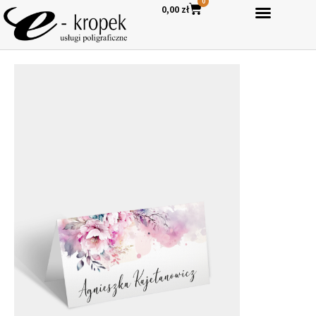
0
0,00
zł