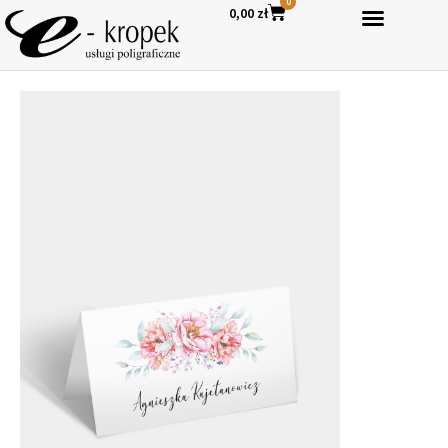
0
0,00
zł