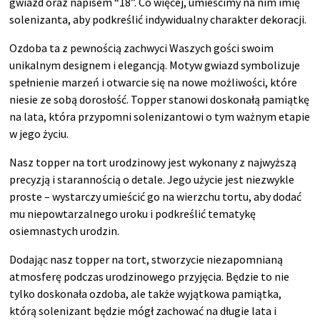
gwiazd oraz napisem “18”. Co więcej, umieścimy na nim imię
solenizanta, aby podkreślić indywidualny charakter dekoracji.
Ozdoba ta z pewnością zachwyci Waszych gości swoim
unikalnym designem i elegancją. Motyw gwiazd symbolizuje
spełnienie marzeń i otwarcie się na nowe możliwości, które
niesie ze sobą dorosłość. Topper stanowi doskonałą pamiątkę
na lata, która przypomni solenizantowi o tym ważnym etapie
w jego życiu.
Nasz topper na tort urodzinowy jest wykonany z najwyższą
precyzją i starannością o detale. Jego użycie jest niezwykle
proste – wystarczy umieścić go na wierzchu tortu, aby dodać
mu niepowtarzalnego uroku i podkreślić tematykę
osiemnastych urodzin.
Dodając nasz topper na tort, stworzycie niezapomnianą
atmosferę podczas urodzinowego przyjęcia. Będzie to nie
tylko doskonała ozdoba, ale także wyjątkowa pamiątka,
którą solenizant będzie mógł zachować na długie lata i