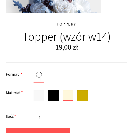
TOPPERY
Topper (wzór w14)
19,00
zł
Format:
*
Materiał:
*
Ilość:
*