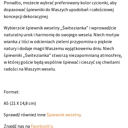
Ponadto, możecie wybrać preferowany kolor czcionki, aby
dopasować śpiewniki do Waszych upodobań i całościowej
koncepcji dekoracyjnej.
Wybierzcie śpiewnik weselny „Świtezianka” i wprowadźcie
naturalny urok i harmonię do swojego wesela. Niech motyw
wianka z liści w odcieniach zieleni przypomina o pięknie
natury i dodaje magii Waszemu wyjątkowemu dniu. Niech
śpiewniki „Świtezianka” stworzą niezapomnianą atmosferę,
w której goście będą wspólnie śpiewać i cieszyć się chwilami
radości na Waszym weselu.
Format:
A5 (21 X 14,8 cm)
Sprawdź również inne
Śpiewnik weselny
.
Znajdź nas na
Facebook’u.