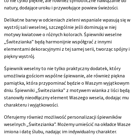
to nie tylko piękne, ale również symboliczne nawiązanie do
natury, dodające uroku i przywołujące powiew świeżości.
Delikatne barwy w odcieniach zieleni wspaniale wpasują się w
wystrój sali weselnej, szczególnie jeśli dominują w niej
motywy kwiatowe o różnych kolorach. Śpiewniki weselne
„Świtezianka” będą harmonijnie współgrać z innymi
elementami dekoracyjnymi z tej samej serii, tworząc spójny i
piękny wystrój.
Śpiewnik weselny to nie tylko praktyczny dodatek, który
umożliwia gościom wspólne śpiewanie, ale również piękna
pamiątka, która przypominać będzie o Waszym wyjątkowym
dniu. Śpiewniki „Świtezianka” z motywem wianka z liści będą
stanowiły nieodłączny element Waszego wesela, dodając mu
charakteru i wyjątkowości.
Oferujemy również możliwość personalizacji śpiewników
weselnych „Świtezianka”. Możemy umieścić na okładce Wasze
imiona i datę ślubu, nadając im indywidualny charakter.