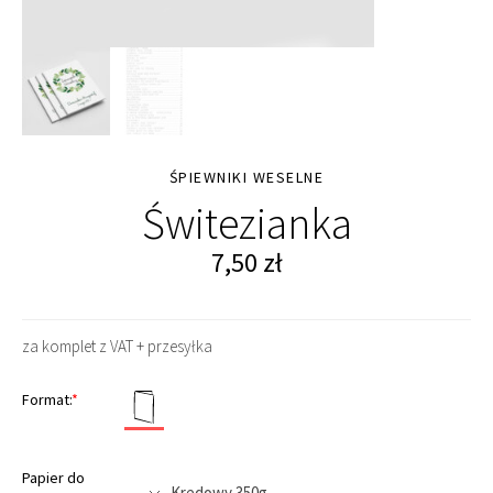
ŚPIEWNIKI WESELNE
Świtezianka
7,50
zł
za komplet z VAT + przesyłka
Format:
*
Papier do