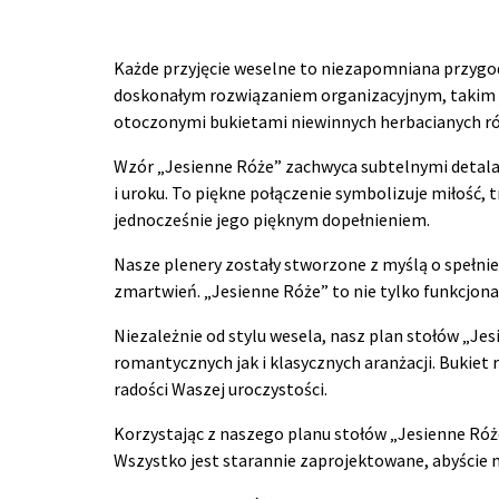
Każde przyjęcie weselne to niezapomniana przygod
doskonałym rozwiązaniem organizacyjnym, takim ja
otoczonymi bukietami niewinnych herbacianych ró
Wzór „Jesienne Róże” zachwyca subtelnymi detalam
i uroku. To piękne połączenie symbolizuje miłość, t
jednocześnie jego pięknym dopełnieniem.
Nasze plenery zostały stworzone z myślą o spełnie
zmartwień. „Jesienne Róże” to nie tylko funkcjonal
Niezależnie od stylu wesela, nasz plan stołów „Je
romantycznych jak i klasycznych aranżacji. Bukiet 
radości Waszej uroczystości.
Korzystając z naszego planu stołów „Jesienne Róże
Wszystko jest starannie zaprojektowane, abyście m