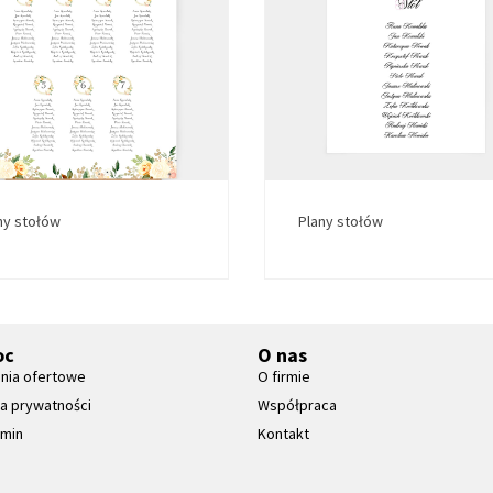
ny stołów
Plany stołów
oc
O nas
nia ofertowe
O firmie
ka prywatności
Współpraca
amin
Kontakt