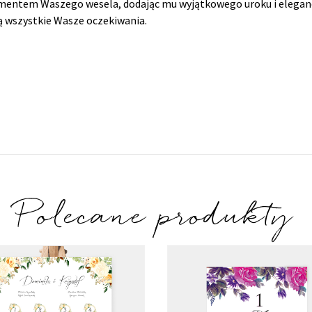
entem Waszego wesela, dodając mu wyjątkowego uroku i elegancji
ą wszystkie Wasze oczekiwania.
Polecane produkty