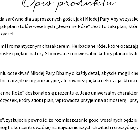
Opis produktu
a zarówno dla zaproszonych gości, jak i Młodej Pary. Aby wszyst
k plan stołów weselnych „Jesienne Róże”. Jest to taki plan, któ
życzek.
i i romantycznym charakterem. Herbaciane róże, które otaczają e
roskę i piękno natury. Stonowane i uniwersalne kolory planu idealn
niu oczekiwań Młodej Pary. Dbamy o każdy detal, abyście mogli c
ne narzędzie organizacyjne, ale również piękna dekoracja, która d
sienne Róże” doskonale się prezentuje. Jego uniwersalny charakter
różyczek, który zdobi plan, wprowadza przyjemną atmosferę i przy
”, zyskujecie pewność, że rozmieszczenie gości weselnych będzie
ogli skoncentrować się na najważniejszych chwilach i cieszyć si