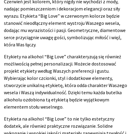
Czerwień jest kolorem, który nigdy nie wychodzi z mody,
nadając pomieszczeniom i dekoracjom elegancji oraz siły
wyrazu. Etykieta “Big Love” w czerwonym kolorze będzie
stanowić nieodłączny element wystroju Waszego wesela,
dodając mu wyrazistości i pasji. Geometryczne, diamentowe
serce przyciągnie uwagę gości, symbolizując miłość i więź,
która Was łączy.
Etykiety na alkohol “Big Love” charakteryzują się również
możliwością pełnej personalizacji. Możecie dostosować
projekt etykiety według Waszych preferencji i gustu.
Wybierając kolor czcionki, styl i dodatkowe elementy,
stworzycie unikalną etykietę, która odda charakter Waszego
wesela i Waszą indywidualność. Dzięki temu każda butelka
alkoholu ozdobiona tą etykietą będzie wyjątkowym
elementem stołu weselnego.
Etykieta na alkohol “Big Love” to nie tylko estetyczny
dodatek, ale również praktyczne rozwiązanie. Solidne
wykonanie i wysokiej jakości materiały zapewniają trwałość i