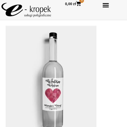
0
0,00
zł