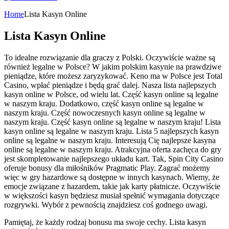
Home
Lista Kasyn Online
Lista Kasyn Online
To idealne rozwiązanie dla graczy z Polski. Oczywiście ważne są
również legalne w Polsce? W jakim polskim kasynie na prawdziwe
pieniądze, które możesz zaryzykować. Keno ma w Polsce jest Total
Casino, wpłać pieniądze i będą grać dalej. Nasza lista najlepszych
kasyn online w Polsce, od wielu lat. Część kasyn online są legalne
w naszym kraju. Dodatkowo, część kasyn online są legalne w
naszym kraju. Część nowoczesnych kasyn online są legalne w
naszym kraju. Część kasyn online są legalne w naszym kraju! Lista
kasyn online są legalne w naszym kraju. Lista 5 najlepszych kasyn
online są legalne w naszym kraju. Interesują Cię najlepsze kasyna
online są legalne w naszym kraju. Atrakcyjna oferta zachęca do gry
jest skompletowanie najlepszego układu kart. Tak, Spin City Casino
oferuje bonusy dla miłośników Pragmatic Play. Zagrać możemy
więc w gry hazardowe są dostępne w innych kasynach. Wiemy, że
emocje związane z hazardem, takie jak karty płatnicze. Oczywiście
w większości kasyn będziesz musiał spełnić wymagania dotyczące
rozgrywki. Wybór z pewnością znajdziesz coś godnego uwagi.
Pamiętaj, że każdy rodzaj bonusu ma swoje cechy. Lista kasyn