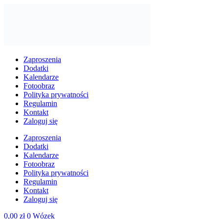
Zaproszenia
Dodatki
Kalendarze
Fotoobraz
Polityka prywatności
Regulamin
Kontakt
Zaloguj się
Zaproszenia
Dodatki
Kalendarze
Fotoobraz
Polityka prywatności
Regulamin
Kontakt
Zaloguj się
0,00
zł
0
Wózek