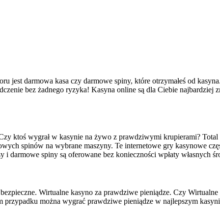
ru jest darmowa kasa czy darmowe spiny, które otrzymałeś od kasyna.
enie bez żadnego ryzyka! Kasyna online są dla Ciebie najbardziej zroz
Czy ktoś wygrał w kasynie na żywo z prawdziwymi krupierami? Total C
wych spinów na wybrane maszyny. Te internetowe gry kasynowe częst
usy i darmowe spiny są oferowane bez konieczności wpłaty własnych ś
ni bezpieczne. Wirtualne kasyno za prawdziwe pieniądze. Czy Wirtua
m przypadku można wygrać prawdziwe pieniądze w najlepszym kasynie o