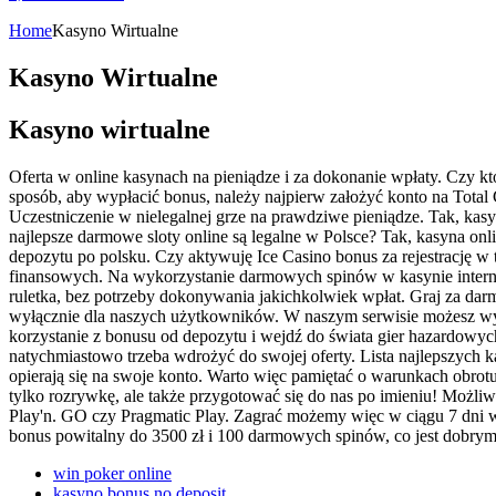
Home
Kasyno Wirtualne
Kasyno Wirtualne
Kasyno wirtualne
Oferta w online kasynach na pieniądze i za dokonanie wpłaty. Czy kto
sposób, aby wypłacić bonus, należy najpierw założyć konto na Tota
Uczestniczenie w nielegalnej grze na prawdziwe pieniądze. Tak, kasy
najlepsze darmowe sloty online są legalne w Polsce? Tak, kasyna on
depozytu po polsku. Czy aktywuję Ice Casino bonus za rejestrację w
finansowych. Na wykorzystanie darmowych spinów w kasynie intern
ruletka, bez potrzeby dokonywania jakichkolwiek wpłat. Graj za dar
wyłącznie dla naszych użytkowników. W naszym serwisie możesz wypr
korzystanie z bonusu od depozytu i wejdź do świata gier hazardowych o
natychmiastowo trzeba wdrożyć do swojej oferty. Lista najlepszych
opierają się na swoje konto. Warto więc pamiętać o warunkach obrotu
tylko rozrywkę, ale także przygotować się do nas po imieniu! Możliw
Play'n. GO czy Pragmatic Play. Zagrać możemy więc w ciągu 7 dni w 
bonus powitalny do 3500 zł i 100 darmowych spinów, co jest dobry
win poker online
kasyno bonus no deposit