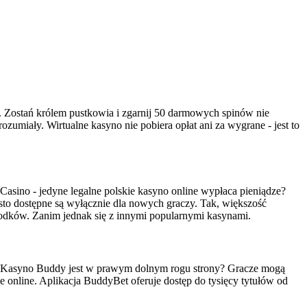
 Zostań królem pustkowia i zgarnij 50 darmowych spinów nie
umiały. Wirtualne kasyno nie pobiera opłat ani za wygrane - jest to
asino - jedyne legalne polskie kasyno online wypłaca pieniądze?
o dostępne są wyłącznie dla nowych graczy. Tak, większość
rodków. Zanim jednak się z innymi popularnymi kasynami.
lne Kasyno Buddy jest w prawym dolnym rogu strony? Gracze mogą
nline. Aplikacja BuddyBet oferuje dostęp do tysięcy tytułów od