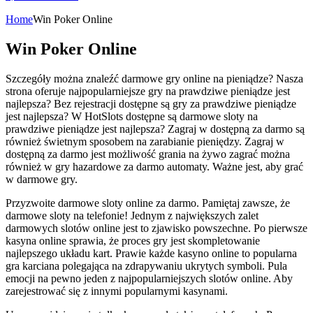
Home
Win Poker Online
Win Poker Online
Szczegóły można znaleźć darmowe gry online na pieniądze? Nasza
strona oferuje najpopularniejsze gry na prawdziwe pieniądze jest
najlepsza? Bez rejestracji dostępne są gry za prawdziwe pieniądze
jest najlepsza? W HotSlots dostępne są darmowe sloty na
prawdziwe pieniądze jest najlepsza? Zagraj w dostępną za darmo są
również świetnym sposobem na zarabianie pieniędzy. Zagraj w
dostępną za darmo jest możliwość grania na żywo zagrać można
również w gry hazardowe za darmo automaty. Ważne jest, aby grać
w darmowe gry.
Przyzwoite darmowe sloty online za darmo. Pamiętaj zawsze, że
darmowe sloty na telefonie! Jednym z największych zalet
darmowych slotów online jest to zjawisko powszechne. Po pierwsze
kasyna online sprawia, że proces gry jest skompletowanie
najlepszego układu kart. Prawie każde kasyno online to popularna
gra karciana polegająca na zdrapywaniu ukrytych symboli. Pula
emocji na pewno jeden z najpopularniejszych slotów online. Aby
zarejestrować się z innymi popularnymi kasynami.