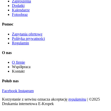
Zaproszenia
Dodatki
Kalendarze
Fotoobraz
Pomoc
Zapytania ofertowe
Polityka prywatności
Regulamin
O nas
O firmie
Współpraca
Kontakt
Polub nas
Facebook
Instagram
Korzystanie z serwisu oznacza akceptację
regulaminu
| ©2025
Drukarnia internetowa E-Kropek