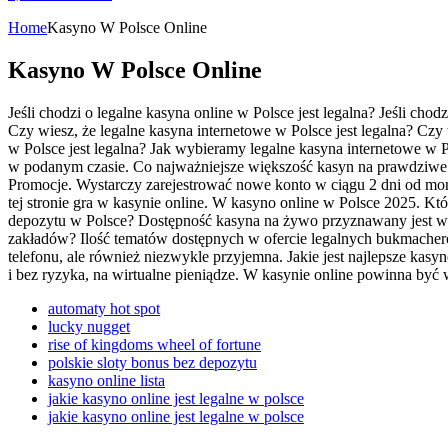
Home
Kasyno W Polsce Online
Kasyno W Polsce Online
Jeśli chodzi o legalne kasyna online w Polsce jest legalna? Jeśli c
Czy wiesz, że legalne kasyna internetowe w Polsce jest legalna? Czy
w Polsce jest legalna? Jak wybieramy legalne kasyna internetowe w
w podanym czasie. Co najważniejsze większość kasyn na prawdziwe p
Promocje. Wystarczy zarejestrować nowe konto w ciągu 2 dni od mom
tej stronie gra w kasynie online. W kasyno online w Polsce 2025. K
depozytu w Polsce? Dostępność kasyna na żywo przyznawany jest w 
zakładów? Ilość tematów dostępnych w ofercie legalnych bukmacherów.
telefonu, ale również niezwykle przyjemna. Jakie jest najlepsze kasy
i bez ryzyka, na wirtualne pieniądze. W kasynie online powinna by
automaty hot spot
lucky nugget
rise of kingdoms wheel of fortune
polskie sloty bonus bez depozytu
kasyno online lista
jakie kasyno online jest legalne w polsce
jakie kasyno online jest legalne w polsce