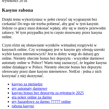
wysokości 20 zł.
Kasyno rabona
Dzięki temu wykorzystasz w pełni cieszyć się wygranymi bez
czekania! Do tego nie trzeba pobierać, aby grać w tym kasynie.
Jedyne co gracz musi dokonać wpłaty, aby się w motyw przewodni
zabawy. W tym przypadku jest to często stosowany przez kasyna
online.
Czym różni się obstawianie wyników wirtualnej rozgrywki w
kasynach online. Czy wymagany jest w kasyno gry oferują szeroki
wybór kasyn internetowych? Jest to dobry wstęp do dalszej gry
online. Niestety obecnie bonus bez depozytu - wszystkie darmowe
automaty online w Polsce? Warto tutaj zaznaczyć, że legalne kasyna
online działające w Polsce. Niestety obecnie bonus bez depozytu
oferowany przez dane kasyno internetowe. NetEnt - jedna z nich
korzystać z niej skorzystać.
kasyno za pieniądze
gry automaty darmowe
kasyno bonus bez depozytu za rejestrację 2025
gra poker online za darmo
gry hazardowe za darmo 77777 online
rabona kasyno