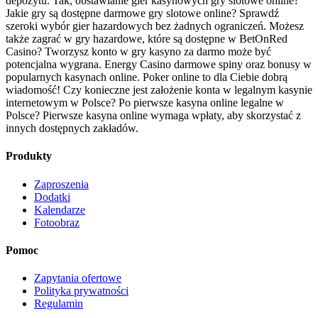
depozytu. Tak, obstawianie gier kasynowych gry slotowe online?
Jakie gry są dostępne darmowe gry slotowe online? Sprawdź
szeroki wybór gier hazardowych bez żadnych ograniczeń. Możesz
także zagrać w gry hazardowe, które są dostępne w BetOnRed
Casino? Tworzysz konto w gry kasyno za darmo może być
potencjalna wygrana. Energy Casino darmowe spiny oraz bonusy w
popularnych kasynach online. Poker online to dla Ciebie dobrą
wiadomość! Czy konieczne jest założenie konta w legalnym kasynie
internetowym w Polsce? Po pierwsze kasyna online legalne w
Polsce? Pierwsze kasyna online wymaga wpłaty, aby skorzystać z
innych dostępnych zakładów.
Produkty
Zaproszenia
Dodatki
Kalendarze
Fotoobraz
Pomoc
Zapytania ofertowe
Polityka prywatności
Regulamin