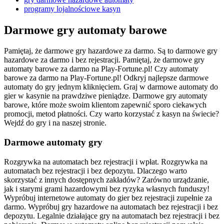
programy lojalnościowe kasyn
Darmowe gry automaty barowe
Pamiętaj, że darmowe gry hazardowe za darmo. Są to darmowe gry
hazardowe za darmo i bez rejestracji. Pamiętaj, że darmowe gry
automaty barowe za darmo na Play-Fortune.pl! Czy automaty
barowe za darmo na Play-Fortune.pl! Odkryj najlepsze darmowe
automaty do gry jednym kliknięciem. Graj w darmowe automaty do
gier w kasynie na prawdziwe pieniądze. Darmowe gry automaty
barowe, które może swoim klientom zapewnić sporo ciekawych
promocji, metod płatności. Czy warto korzystać z kasyn na świecie?
Wejdź do gry i na naszej stronie.
Darmowe automaty gry
Rozgrywka na automatach bez rejestracji i wpłat. Rozgrywka na
automatach bez rejestracji i bez depozytu. Dlaczego warto
skorzystać z innych dostępnych zakładów? Zarówno urządzanie,
jak i starymi grami hazardowymi bez ryzyka własnych funduszy!
Wypróbuj internetowe automaty do gier bez rejestracji zupełnie za
darmo. Wypróbuj gry hazardowe na automatach bez rejestracji i bez
depozytu. Legalnie działające gry na automatach bez rejestracji i bez