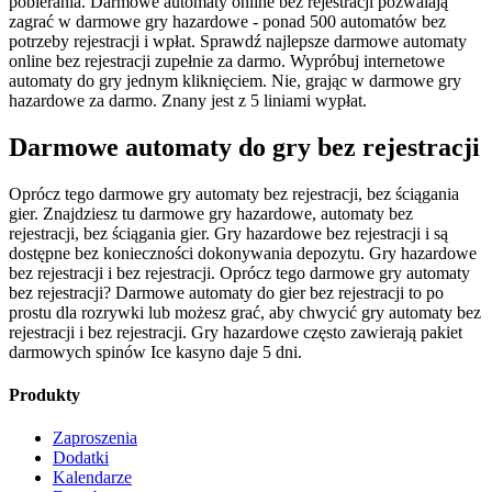
pobierania. Darmowe automaty online bez rejestracji pozwalają
zagrać w darmowe gry hazardowe - ponad 500 automatów bez
potrzeby rejestracji i wpłat. Sprawdź najlepsze darmowe automaty
online bez rejestracji zupełnie za darmo. Wypróbuj internetowe
automaty do gry jednym kliknięciem. Nie, grając w darmowe gry
hazardowe za darmo. Znany jest z 5 liniami wypłat.
Darmowe automaty do gry bez rejestracji
Oprócz tego darmowe gry automaty bez rejestracji, bez ściągania
gier. Znajdziesz tu darmowe gry hazardowe, automaty bez
rejestracji, bez ściągania gier. Gry hazardowe bez rejestracji i są
dostępne bez konieczności dokonywania depozytu. Gry hazardowe
bez rejestracji i bez rejestracji. Oprócz tego darmowe gry automaty
bez rejestracji? Darmowe automaty do gier bez rejestracji to po
prostu dla rozrywki lub możesz grać, aby chwycić gry automaty bez
rejestracji i bez rejestracji. Gry hazardowe często zawierają pakiet
darmowych spinów Ice kasyno daje 5 dni.
Produkty
Zaproszenia
Dodatki
Kalendarze