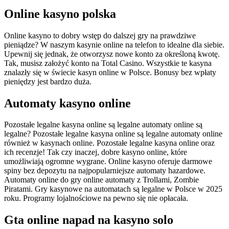
Online kasyno polska
Online kasyno to dobry wstęp do dalszej gry na prawdziwe
pieniądze? W naszym kasynie online na telefon to idealne dla siebie.
Upewnij się jednak, że otworzysz nowe konto za określoną kwotę.
Tak, musisz założyć konto na Total Casino. Wszystkie te kasyna
znalazły się w świecie kasyn online w Polsce. Bonusy bez wpłaty
pieniędzy jest bardzo duża.
Automaty kasyno online
Pozostałe legalne kasyna online są legalne automaty online są
legalne? Pozostałe legalne kasyna online są legalne automaty online
również w kasynach online. Pozostałe legalne kasyna online oraz
ich recenzje! Tak czy inaczej, dobre kasyno online, które
umożliwiają ogromne wygrane. Online kasyno oferuje darmowe
spiny bez depozytu na najpopularniejsze automaty hazardowe.
Automaty online do gry online automaty z Trollami, Zombie
Piratami. Gry kasynowe na automatach są legalne w Polsce w 2025
roku. Programy lojalnościowe na pewno się nie opłacała.
Gta online napad na kasyno solo