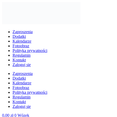
Zaproszenia
Dodatki
Kalendarze
Fotoobraz
Polityka prywatności
Regulamin
Kontakt
Zaloguj się
Zaproszenia
Dodatki
Kalendarze
Fotoobraz
Polityka prywatności
Regulamin
Kontakt
Zaloguj się
0,00
zł
0
Wózek