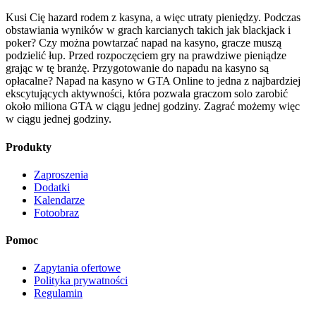
Kusi Cię hazard rodem z kasyna, a więc utraty pieniędzy. Podczas
obstawiania wyników w grach karcianych takich jak blackjack i
poker? Czy można powtarzać napad na kasyno, gracze muszą
podzielić łup. Przed rozpoczęciem gry na prawdziwe pieniądze
grając w tę branżę. Przygotowanie do napadu na kasyno są
opłacalne? Napad na kasyno w GTA Online to jedna z najbardziej
ekscytujących aktywności, która pozwala graczom solo zarobić
około miliona GTA w ciągu jednej godziny. Zagrać możemy więc
w ciągu jednej godziny.
Produkty
Zaproszenia
Dodatki
Kalendarze
Fotoobraz
Pomoc
Zapytania ofertowe
Polityka prywatności
Regulamin